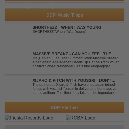
DDP Music Tipps
SHORTHEZZ - WHEN I WAS YOUNG
SHORTHEZZ "When I Was Young"
MASSIVE BREAKZ - CAN YOU FEEL THE
SUMMER
Mit „Can You Feel The Summer“ liefert Massive BreakZ
einen energiegeladenen Hands Up Dance-Track voller
positiver Vibes, treibender Beats und eingängiger
Melodie. Der Song bringt das Gefühl von Sommer,
Freiheit und unvergesslichen Nächten direkt auf die
Tanzfläche – perfekt für Clubs, Festivals...
XIJARO & PITCH WITH YOUSSRI - DON'T
YOU WORRY CHILD
Trance heroes Xijaro & Pitch have once again joined
forces with vocalist Youssri to deliver another massive
trance anthem. This time, they take on the legendary
Swedish House Mafia classic "Don't You Worry Child"
and transform it into a breathtaking trance banger while
perfectly preserving the...
DDP Partner