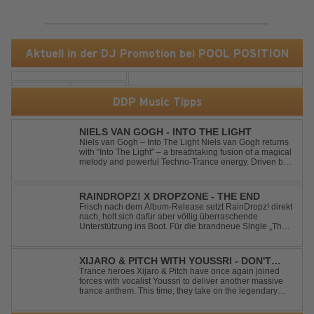
Aktuell in der DJ Promotion bei POOL POSITION
DDP Music Tipps
NIELS VAN GOGH - INTO THE LIGHT
Niels van Gogh – Into The Light Niels van Gogh returns
with “Into The Light” – a breathtaking fusion of a magical
melody and powerful Techno-Trance energy. Driven by
euphoric synths, soaring emotions, and a massive peak-
time groove, this track delivers pure goosebumps from
start to finish. Kn...
RAINDROPZ! X DROPZONE - THE END
Frisch nach dem Album-Release setzt RainDropz! direkt
nach, holt sich dafür aber völlig überraschende
Unterstützung ins Boot. Für die brandneue Single „The
End“ reaktiviert der Produzent eines seiner zusätzlichen
Artist-Alias-Projekte "DropZone", um das es jahrelang
still war. „The End“ ist ei...
XIJARO & PITCH WITH YOUSSRI - DON'T
YOU WORRY CHILD
Trance heroes Xijaro & Pitch have once again joined
forces with vocalist Youssri to deliver another massive
trance anthem. This time, they take on the legendary
Swedish House Mafia classic "Don't You Worry Child"
and transform it into a breathtaking trance banger while