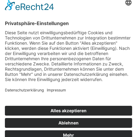
Top 100
Hot 50
Top Neueinsteiger
Highscores
Jahrescharts
Top 100
Hot 50
Top Neueinsteiger
Highscores
Jahrescharts
DJ-Promo buchen