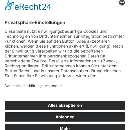
Top 100
Hot 50
Top Neueinsteiger
Highscores
Jahrescharts
Top 100
Hot 50
Top Neueinsteiger
Highscores
Jahrescharts
DJ-Promo buchen