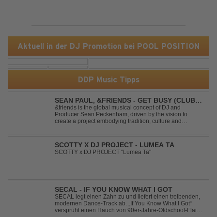
Aktuell in der DJ Promotion bei POOL POSITION
DDP Music Tipps
SEAN PAUL, &FRIENDS - GET BUSY (CLUB
MIX)
&friends is the global musical concept of DJ and
Producer Sean Peckenham, driven by the vision to
create a project embodying tradition, culture and
community. His new track “Get Busy (Club Mix)
alongside the Jamaican dancehall singer and rapper
Sean Paul, has taken this early 2000s hit to a who...
SCOTTY X DJ PROJECT - LUMEA TA
SCOTTY x DJ PROJECT "Lumea Ta"
SECAL - IF YOU KNOW WHAT I GOT
SECAL legt einen Zahn zu und liefert einen treibenden,
modernen Dance-Track ab. „If You Know What I Got“
versprüht einen Hauch von 90er-Jahre-Oldschool-Flair,