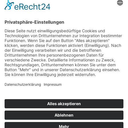
Top 100
Hot 50
Top Neueinsteiger
Highscores
Jahrescharts
Top 100
Hot 50
Top Neueinsteiger
Highscores
Jahrescharts
DJ-Promo buchen