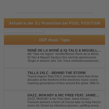
Aktuell in der DJ Promotion bei POOL POSITION
DDP Music Tipps
RENÉ DE LA MONÉ & IQ-TALO & MIGUELL
SANTOZZ - TAKE ME HIGHER
Mit “Take me higher” veröffentlichen René de la Moné,
IQ Talo & Miguell Santozz ihre nächste gemeinsame
Single in diesem Jahr. Der Track verbindet pulsierenden
Afro-House-Elemente mit treibenden Deep-House-
Grooves zu einem sinnlich atmosphärischen
Musikerlebnis. Hypnotische Percussions verschm...
TALLA 2XLC - BEHIND THE STORM
Trance legend Talla 2XLC celebrates more than three
decades at the forefront of the electronic music scene,
inspiring generations of fans around the globe. With his
latest release, "Behind The Storm," he once again
showcases his unmistakable sound, delivering Uplifting
Vocal Trance at its very ...
DAZZ, MOKABY & NIC FREE FEAT. JAIME
DERAZ - FIREWORK
DAZZ, MOKABY & Nic Free (feat. Jaime Deraz) –
Firework delivers a fresh UK House take on Katy Perry's
iconic hit. Driven by infectious grooves, uplifting energy,