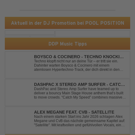
Aktuell in der DJ Promotion bei POOL POSITION
DDP Music Tipps
BOYSCO & COCINERO - TECHNO KNOCKIN'
AT YOUR DOOR
Techno klopft nicht nur an deine Tür – er tritt sie ein.
Dahinter warten Boysco & Cocinero mit einem
atemlosen Hypertechno-Track, der dich direkt in den
Partymodus katapultiert. „Techno Knockin' At Your Door“
kennt nur eine Richtung: nach vorn. Bounce, bounce,
bounce!
DASHPAC X STEREO AMP SURFER - CATCH
MY SPEED
DashPac and Stereo Amp Surfer have teamed up to
deliver a bouncy Main Stage House anthem that’s built
to move crowds. “Catch My Speed” combines massive
lead sounds, pumping basslines, and infectious energy
into one festival-ready package. Packed with peak-time
vibes and unstoppable momentum, th...
ALEX MEGANE FEAT. CVB - SATELLITE
Nach einem starken Start ins Jahr 2026 schlagen Alex
Megane und CvB das nächste gemeinsame Kapitel auf:
"Satellite". Mit kraftvollen und gefühlvollen Vocals, einer
mitreißenden Melodie und einer energiegeladenen,
modernen Produktion entführt "Satellite" die Hörer auf