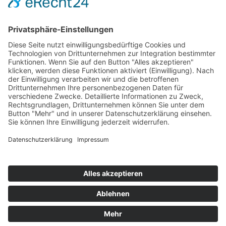
Hot 50
Top Neueinsteiger
Highscores
Jahrescharts
Top 100
Hot 50
Top Neueinsteiger
Highscores
Jahrescharts
DJ-Promo buchen