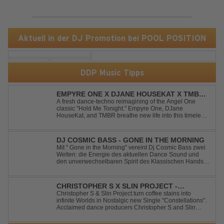
Aktuell in der DJ Promotion bei POOL POSITION
DDP Music Tipps
EMPYRE ONE X DJANE HOUSEKAT X TMBR -
HOLD ME TONIGHT
A fresh dance-techno reimagining of the Angel One
classic "Hold Me Tonight." Empyre One, DJane
HouseKat, and TMBR breathe new life into this timeless
anthem with driving beats, powerful drops, and an
energetic modern production. Blending nostalgia with
contemporary dancefloor energy, this cover...
DJ COSMIC BASS - GONE IN THE MORNING
Mit '' Gone in the Morning'' vereint Dj Cosmic Bass zwei
Welten: die Energie des aktuellen Dance Sound und
den unverwechselbaren Spirit des Klassischen Hands
Up. Ein Soundtrack für eine unvergessliche Nacht!
CHRISTOPHER S X SLIN PROJECT -
CONSTELLATIONS
Christopher S & Slin Project turn coffee stains into
infinite Worlds in Nostalgic new Single "Constellations".
Acclaimed dance producers Christopher S and Slin
Project have joined forces once again to deliver their
highly anticipated new single, "Constellations." Moving