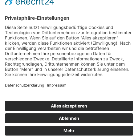
Hot 50
Top Neueinsteiger
Highscores
Jahrescharts
Top 100
Hot 50
Top Neueinsteiger
Highscores
Jahrescharts
DJ-Promo buchen