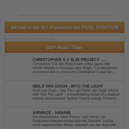
Aktuell in der DJ Promotion bei POOL POSITION
DDP Music Tipps
CHRISTOPHER S X SLIN PROJECT -
CONSTELLATIONS
Christopher S & Slin Project turn coffee stains into
infinite Worlds in Nostalgic new Single "Constellations".
Acclaimed dance producers Christopher S and Slin
Project have joined forces once again to deliver their
highly anticipated new single, "Constellations." Moving
away from standard club ...
NIELS VAN GOGH - INTO THE LIGHT
Niels van Gogh – Into The Light Niels van Gogh returns
with “Into The Light” – a breathtaking fusion of a magical
melody and powerful Techno-Trance energy. Driven by
euphoric synths, soaring emotions, and a massive peak-
time groove, this track delivers pure goosebumps from
start to finish. Kn...
AIRWAZE - HANAMI
Der französische Hard-Trance- und Hands-Up-
Produzent Airwaze meldet sich mit „Hanami“ zurück –
einer euphorischen Reise, inspiriert von der legendären