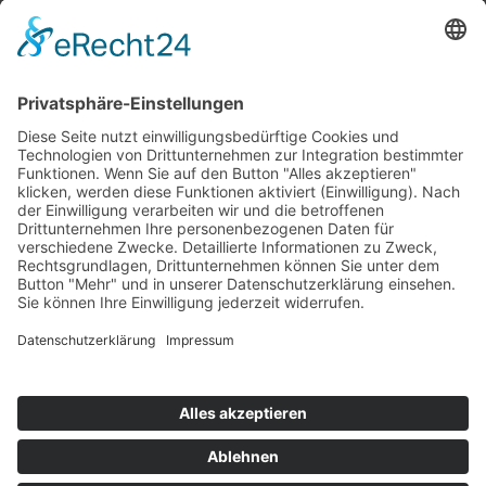
Top 100
Hot 50
Top Neueinsteiger
Highscores
Jahrescharts
Top 100
Hot 50
Top Neueinsteiger
Highscores
Jahrescharts
DJ-Promo buchen