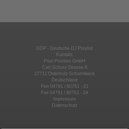
Ihren Aktivitäten sammeln. Bitte lesen Sie die
Mehr Informationen
powered by
Usercentrics Consent
Details durch und stimmen Sie der Nutzung
Management Platform
&
eRecht24
des Service zu, um diese Inhalte anzuzeigen.
Akzeptieren
Mehr Informationen
powered by
Usercentrics Consent
Management Platform
&
eRecht24
Akzeptieren
DDP - Deutsche DJ Playlist
powered by
Usercentrics Consent
Kontakt:
Management Platform
&
eRecht24
Pool Position GmbH
Carl-Schurz-Strasse 8
27711 Osterholz-Scharmbeck
Deutschland
Fon 04791 / 80761 - 21
Fax 04791 / 80761 - 24
Impressum
Datenschutz