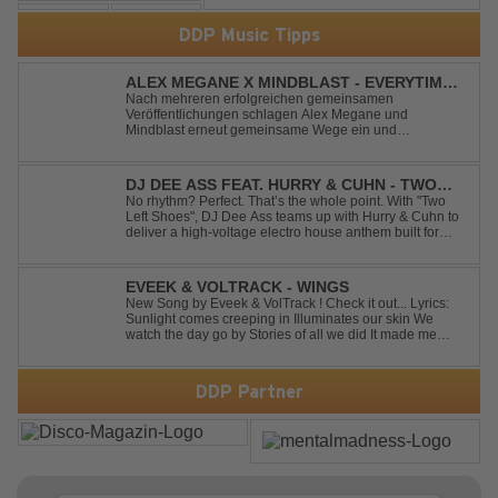
DDP Music Tipps
ALEX MEGANE X MINDBLAST - EVERYTIME
WE TOUCH
Nach mehreren erfolgreichen gemeinsamen
Veröffentlichungen schlagen Alex Megane und
Mindblast erneut gemeinsame Wege ein und
präsentieren mit Everytime We Touch ihre neueste
Zusammenarbeit. Für ihre aktuelle Single haben sie sich
einen echten Klassiker vorgenommen: den
DJ DEE ASS FEAT. HURRY & CUHN - TWO
unvergessenen Song von Ma...
LEFT SHOES
No rhythm? Perfect. That’s the whole point. With "Two
Left Shoes", DJ Dee Ass teams up with Hurry & Cuhn to
deliver a high-voltage electro house anthem built for
chaotic dancefloors and unforgettable nights. Loud,
unapologetic, and irresistibly catchy, this track turns
clumsiness into confid...
EVEEK & VOLTRACK - WINGS
New Song by Eveek & VolTrack ! Check it out... Lyrics:
Sunlight comes creeping in Illuminates our skin We
watch the day go by Stories of all we did It made me
think of you It made me think of you Under a trillion stars
We danced on top of cars ...
DDP Partner