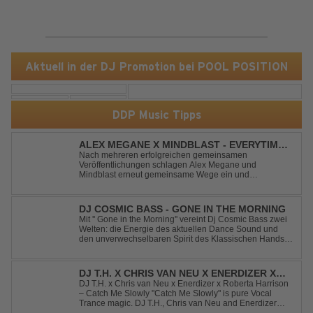
Aktuell in der DJ Promotion bei POOL POSITION
DDP Music Tipps
ALEX MEGANE X MINDBLAST - EVERYTIME
WE TOUCH
Nach mehreren erfolgreichen gemeinsamen
Veröffentlichungen schlagen Alex Megane und
Mindblast erneut gemeinsame Wege ein und
präsentieren mit Everytime We Touch ihre neueste
Zusammenarbeit. Für ihre aktuelle Single haben sie sich
einen echten Klassiker vorgenommen: den
DJ COSMIC BASS - GONE IN THE MORNING
unvergessenen Song von Ma...
Mit '' Gone in the Morning'' vereint Dj Cosmic Bass zwei
Welten: die Energie des aktuellen Dance Sound und
den unverwechselbaren Spirit des Klassischen Hands
Up. Ein Soundtrack für eine unvergessliche Nacht!
DJ T.H. X CHRIS VAN NEU X ENERDIZER X
ROBERTA HARRISON - CATCH ME SLOWLY
DJ T.H. x Chris van Neu x Enerdizer x Roberta Harrison
– Catch Me Slowly "Catch Me Slowly" is pure Vocal
Trance magic. DJ T.H., Chris van Neu and Enerdizer