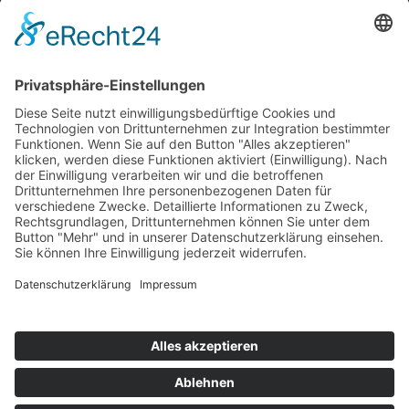
Top 100
Hot 50
Top Neueinsteiger
Highscores
Jahrescharts
Top 100
Hot 50
Top Neueinsteiger
Highscores
Jahrescharts
DJ-Promo buchen