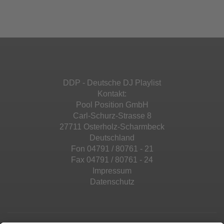
Ihren Aktivitäten sammeln. Bitte lesen Sie die
Mehr Informationen
powered by
Usercentrics Consent
Details durch und stimmen Sie der Nutzung
Management Platform
&
eRecht24
des Service zu, um diese Inhalte anzuzeigen.
Akzeptieren
Mehr Informationen
powered by
Usercentrics Consent
Management Platform
&
eRecht24
Akzeptieren
DDP - Deutsche DJ Playlist
powered by
Usercentrics Consent
Kontakt:
Management Platform
&
eRecht24
Pool Position GmbH
Carl-Schurz-Strasse 8
27711 Osterholz-Scharmbeck
Deutschland
Fon 04791 / 80761 - 21
Fax 04791 / 80761 - 24
Impressum
Datenschutz