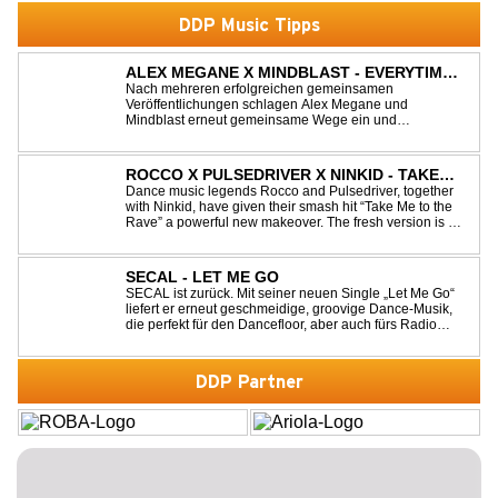
DDP Music Tipps
ALEX MEGANE X MINDBLAST - EVERYTIME
WE TOUCH
Nach mehreren erfolgreichen gemeinsamen
Veröffentlichungen schlagen Alex Megane und
Mindblast erneut gemeinsame Wege ein und
präsentieren mit Everytime We Touch ihre neueste
Zusammenarbeit. Für ihre aktuelle Single haben sie sich
einen echten Klassiker vorgenommen: den
ROCCO X PULSEDRIVER X NINKID - TAKE
unvergessenen Song von Ma...
ME TO THE RAVE (FESTIVAL MIX)
Dance music legends Rocco and Pulsedriver, together
with Ninkid, have given their smash hit “Take Me to the
Rave” a powerful new makeover. The fresh version is set
to ignite dance floors and bring every festival to a boiling
point. Featuring massive kicks and the beloved melody
that made the or...
SECAL - LET ME GO
SECAL ist zurück. Mit seiner neuen Single „Let Me Go“
liefert er erneut geschmeidige, groovige Dance-Musik,
die perfekt für den Dancefloor, aber auch fürs Radio
oder die persönliche Dance-Playlist im Alltag geeignet
ist. Deep House trifft auf Dance-Pop – man darf
gespannt sein, was als Nächstes...
DDP Partner