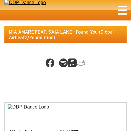
MIA AMARE FEAT. SAIA LAKE - Found You (Global
Airbeatz/Zebralution)