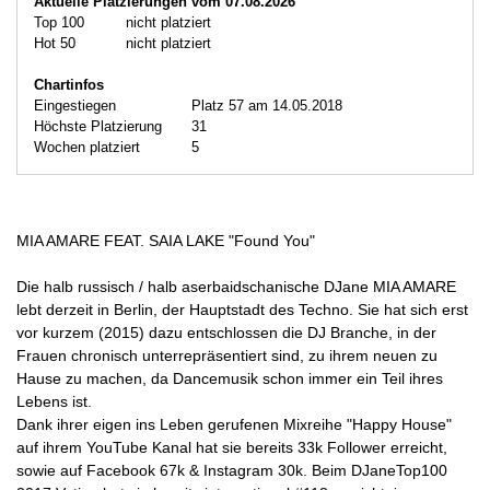
Aktuelle Platzierungen vom 07.08.2026
Top 100
nicht platziert
Hot 50
nicht platziert
Chartinfos
Eingestiegen
Platz 57 am 14.05.2018
Höchste Platzierung
31
Wochen platziert
5
MIA AMARE FEAT. SAIA LAKE "Found You"
Die halb russisch / halb aserbaidschanische DJane MIA AMARE
lebt derzeit in Berlin, der Hauptstadt des Techno. Sie hat sich erst
vor kurzem (2015) dazu entschlossen die DJ Branche, in der
Frauen chronisch unterrepräsentiert sind, zu ihrem neuen zu
Hause zu machen, da Dancemusik schon immer ein Teil ihres
Lebens ist.
Dank ihrer eigen ins Leben gerufenen Mixreihe "Happy House"
auf ihrem YouTube Kanal hat sie bereits 33k Follower erreicht,
sowie auf Facebook 67k & Instagram 30k. Beim DJaneTop100