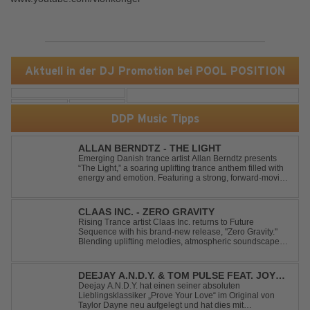
Aktuell in der DJ Promotion bei POOL POSITION
DDP Music Tipps
ALLAN BERNDTZ - THE LIGHT
Emerging Danish trance artist Allan Berndtz presents
“The Light,” a soaring uplifting trance anthem filled with
energy and emotion. Featuring a strong, forward-moving
melody, the track showcases the signature quality and
spirit of a Future Sequence release.
CLAAS INC. - ZERO GRAVITY
Rising Trance artist Claas Inc. returns to Future
Sequence with his brand-new release, "Zero Gravity."
Blending uplifting melodies, atmospheric soundscapes,
and powerful energy, this track takes listeners on an
unforgettable journey through the finest Uplifting Trance.
Featuring epic breakdowns...
DEEJAY A.N.D.Y. & TOM PULSE FEAT. JOY
ANDERSEN - PROVE YOUR LOVE
Deejay A.N.D.Y. hat einen seiner absoluten
Lieblingsklassiker „Prove Your Love“ im Original von
Taylor Dayne neu aufgelegt und hat dies mit