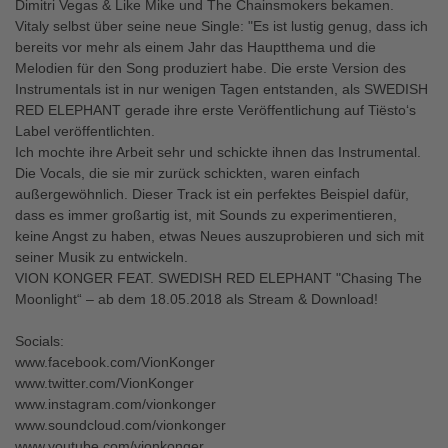
Dimitri Vegas & Like Mike und The Chainsmokers bekamen.
Vitaly selbst über seine neue Single: "Es ist lustig genug, dass ich
bereits vor mehr als einem Jahr das Hauptthema und die
Melodien für den Song produziert habe. Die erste Version des
Instrumentals ist in nur wenigen Tagen entstanden, als SWEDISH
RED ELEPHANT gerade ihre erste Veröffentlichung auf Tiësto‘s
Label veröffentlichten.
Ich mochte ihre Arbeit sehr und schickte ihnen das Instrumental.
Die Vocals, die sie mir zurück schickten, waren einfach
außergewöhnlich. Dieser Track ist ein perfektes Beispiel dafür,
dass es immer großartig ist, mit Sounds zu experimentieren,
keine Angst zu haben, etwas Neues auszuprobieren und sich mit
seiner Musik zu entwickeln.
VION KONGER FEAT. SWEDISH RED ELEPHANT "Chasing The
Moonlight“ – ab dem 18.05.2018 als Stream & Download!
Socials:
www.facebook.com/VionKonger
www.twitter.com/VionKonger
www.instagram.com/vionkonger
www.soundcloud.com/vionkonger
www.youtube.com/vionkonger