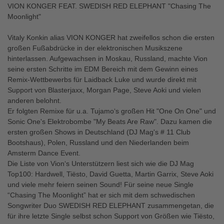
VION KONGER FEAT. SWEDISH RED ELEPHANT "Chasing The
Moonlight"
Vitaly Konkin alias VION KONGER hat zweifellos schon die ersten
großen Fußabdrücke in der elektronischen Musikszene
hinterlassen. Aufgewachsen in Moskau, Russland, machte Vion
seine ersten Schritte im EDM Bereich mit dem Gewinn eines
Remix-Wettbewerbs für Laidback Luke und wurde direkt mit
Support von Blasterjaxx, Morgan Page, Steve Aoki und vielen
anderen belohnt.
Er folgten Remixe für u.a. Tujamo‘s großen Hit "One On One" und
Sonic One's Elektrobombe "My Beats Are Raw". Dazu kamen die
ersten großen Shows in Deutschland (DJ Mag's # 11 Club
Bootshaus), Polen, Russland und den Niederlanden beim
Amsterm Dance Event.
Die Liste von Vion‘s Unterstützern liest sich wie die DJ Mag
Top100: Hardwell, Tiësto, David Guetta, Martin Garrix, Steve Aoki
und viele mehr feiern seinen Sound! Für seine neue Single
“Chasing The Moonlight” hat er sich mit dem schwedischen
Songwriter Duo SWEDISH RED ELEPHANT zusammengetan, die
für ihre letzte Single selbst schon Support von Größen wie Tiësto,