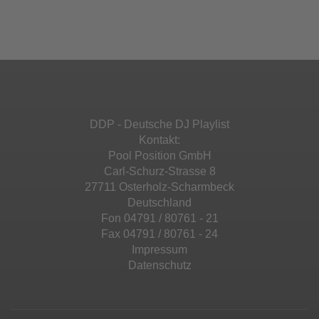
Ihren Aktivitäten sammeln. Bitte lesen Sie die
Mehr Informationen
powered by
Usercentrics Consent
Details durch und stimmen Sie der Nutzung
Management Platform
&
eRecht24
des Service zu, um diese Inhalte anzuzeigen.
Akzeptieren
Mehr Informationen
powered by
Usercentrics Consent
Management Platform
&
eRecht24
Akzeptieren
DDP - Deutsche DJ Playlist
powered by
Usercentrics Consent
Kontakt:
Management Platform
&
eRecht24
Pool Position GmbH
Carl-Schurz-Strasse 8
27711 Osterholz-Scharmbeck
Deutschland
Fon 04791 / 80761 - 21
Fax 04791 / 80761 - 24
Impressum
Datenschutz