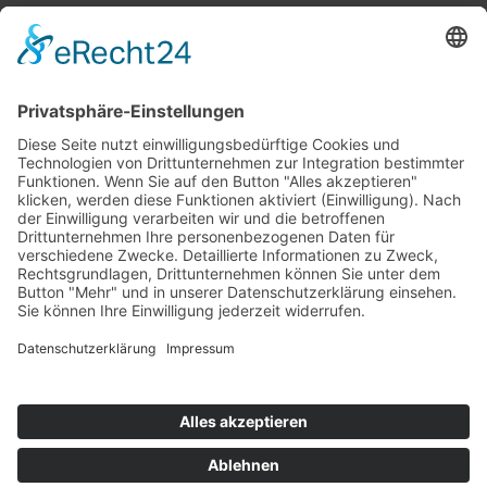
Top 100
Hot 50
Top Neueinsteiger
Highscores
Jahrescharts
Top 100
Hot 50
Top Neueinsteiger
Highscores
Jahrescharts
DJ-Promo buchen