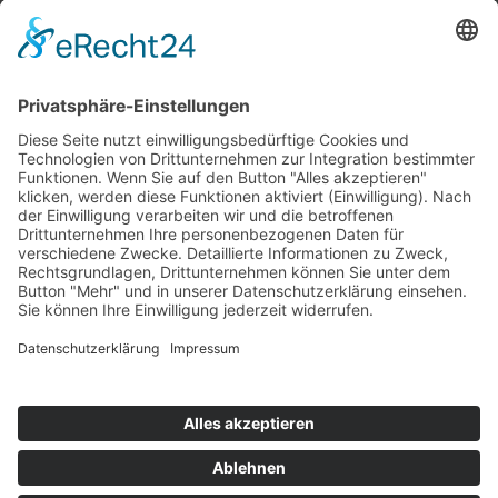
Top 100
Hot 50
Top Neueinsteiger
Highscores
Jahrescharts
Top 100
Hot 50
Top Neueinsteiger
Highscores
Jahrescharts
DJ-Promo buchen