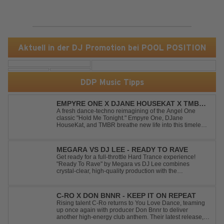
Aktuell in der DJ Promotion bei POOL POSITION
DDP Music Tipps
EMPYRE ONE X DJANE HOUSEKAT X TMBR -
HOLD ME TONIGHT
A fresh dance-techno reimagining of the Angel One
classic "Hold Me Tonight." Empyre One, DJane
HouseKat, and TMBR breathe new life into this timeless
anthem with driving beats, powerful drops, and an
energetic modern production. Blending nostalgia with
contemporary dancefloor energy, this cover...
MEGARA VS DJ LEE - READY TO RAVE
Get ready for a full-throttle Hard Trance experience!
"Ready To Rave" by Megara vs DJ Lee combines
crystal-clear, high-quality production with the
unmistakable spirit of the '90s. Driven by an uplifting,
high-energy melody and pounding, stomping drums, this
track delivers pure rave nostalgia wh...
C-RO X DON BNNR - KEEP IT ON REPEAT
Rising talent C-Ro returns to You Love Dance, teaming
up once again with producer Don Bnnr to deliver
another high-energy club anthem. Their latest release,