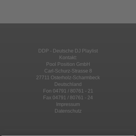
Ihren Aktivitäten sammeln. Bitte lesen Sie die
Mehr Informationen
powered by
Usercentrics Consent
Details durch und stimmen Sie der Nutzung
Management Platform
&
eRecht24
des Service zu, um diese Inhalte anzuzeigen.
Akzeptieren
Mehr Informationen
powered by
Usercentrics Consent
Management Platform
&
eRecht24
Akzeptieren
DDP - Deutsche DJ Playlist
powered by
Usercentrics Consent
Kontakt:
Management Platform
&
eRecht24
Pool Position GmbH
Carl-Schurz-Strasse 8
27711 Osterholz-Scharmbeck
Deutschland
Fon 04791 / 80761 - 21
Fax 04791 / 80761 - 24
Impressum
Datenschutz