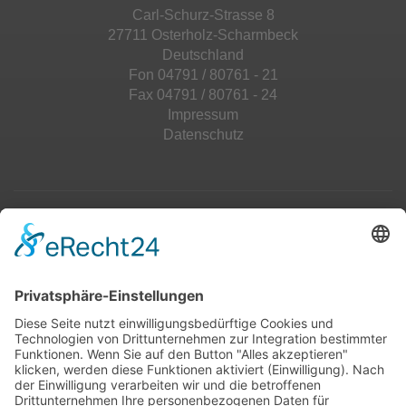
Carl-Schurz-Strasse 8
27711 Osterholz-Scharmbeck
Deutschland
Fon 04791 / 80761 - 21
Fax 04791 / 80761 - 24
Impressum
Datenschutz
Top 100
Hot 50
Top Neueinsteiger
Highscores
Jahrescharts
Top 100