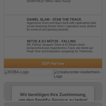
SHORTHEZZ "When I Was Young"
DANIEL SLAM - STAB THE TRACK
Aggressive Drum and Bass track with captivating male
vocals featuring Daniel Slam´s signature sond, perfect
for workout and gaming playlists.
SETZE & DJ MÜTZE - FALLING
Mit „Falling“ droppen Setze & DJ Mütze einen
kompromisslosen Hypertechno-Track, der direkt auf
Peak-Time und Eskalation ausgelegt ist. Treibende
Kicks, verzerrte Synths und energiegeladene Drops
verschmelzen zu einem Sound, der keine Pausen kennt
– roh, schnell und absolut mitreißend. Zwischen ...
DDP Partner
Wir benötigen Ihre Zustimmung,
um den Spotify-Service zu laden!