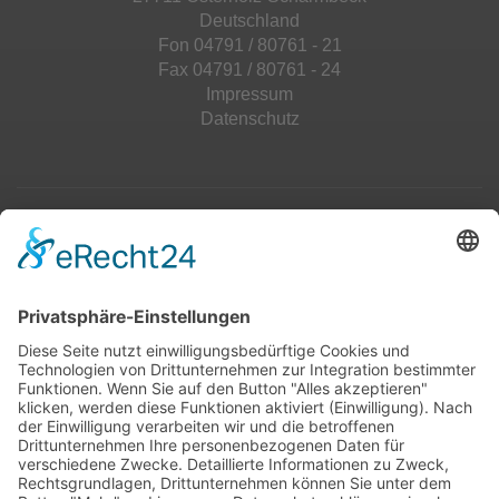
Deutschland
Fon 04791 / 80761 - 21
Fax 04791 / 80761 - 24
Impressum
Datenschutz
Top 100
Hot 50
Top Neueinsteiger
Highscores
Jahrescharts
Top 100
Hot 50
Top Neueinsteiger