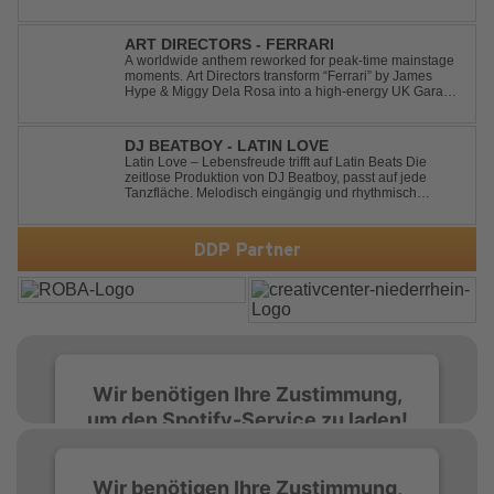
and powerful energy, this track takes listeners on an
unforgettable journey through the finest Uplifting Trance.
Featuring epic breakdowns...
ART DIRECTORS - FERRARI
A worldwide anthem reworked for peak-time mainstage
moments. Art Directors transform “Ferrari” by James
Hype & Miggy Dela Rosa into a high-energy UK Garage
House weapon, packed with punchy grooves and
irresistible momentum. Designed for clubs and festival
crowds alike, this remix elevates the o...
DJ BEATBOY - LATIN LOVE
Latin Love – Lebensfreude trifft auf Latin Beats Die
zeitlose Produktion von DJ Beatboy, passt auf jede
Tanzfläche. Melodisch eingängig und rhythmisch
treibend, bringt der Song das Publikum ins Feel Good
Party Feeling. DJ Beatboy alias Benjamin Huk aus
Hannover, freut sich über Feedback....
DDP Partner
Wir benötigen Ihre Zustimmung,
um den Spotify-Service zu laden!
Wir verwenden Spotify, um Inhalte
Wir benötigen Ihre Zustimmung,