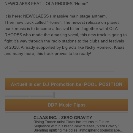
NEWCLAESS FEAT. LOLA RHODES "Home"
It is here: NEWCLAESS's massive main stage anthem.
Their new track called "Home‘. The newest release on planet
punk music is to become a festival hitter. Together withLOLA
RHODES who made the amazing vocal, this new track is going to
fight it’s way through the radio stations to the clubs and festivals
of 2018. Already supported by big acts like Nicky Romero, Klaas
and many more, this track proves to be ready!
Aktuell in der DJ Promotion bei POOL POSITION
DDP Music Tipps
CLAAS INC. - ZERO GRAVITY
Rising Trance artist Claas Inc. returns to Future
Sequence with his brand-new release, "Zero Gravity."
Blending uplifting melodies, atmospheric soundscapes,