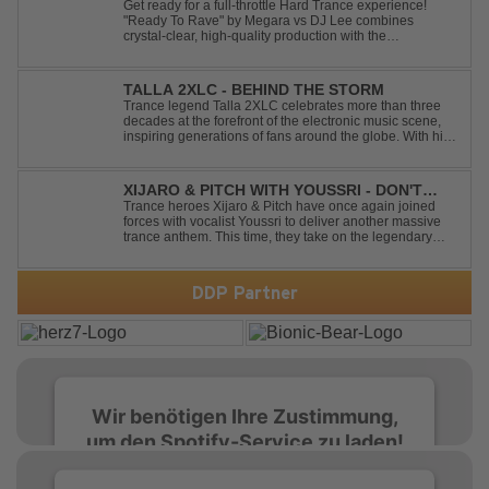
Get ready for a full-throttle Hard Trance experience!
"Ready To Rave" by Megara vs DJ Lee combines
crystal-clear, high-quality production with the
unmistakable spirit of the '90s. Driven by an uplifting,
high-energy melody and pounding, stomping drums, this
track delivers pure rave nostalgia wh...
TALLA 2XLC - BEHIND THE STORM
Trance legend Talla 2XLC celebrates more than three
decades at the forefront of the electronic music scene,
inspiring generations of fans around the globe. With his
latest release, "Behind The Storm," he once again
showcases his unmistakable sound, delivering Uplifting
Vocal Trance at its very ...
XIJARO & PITCH WITH YOUSSRI - DON'T
YOU WORRY CHILD
Trance heroes Xijaro & Pitch have once again joined
forces with vocalist Youssri to deliver another massive
trance anthem. This time, they take on the legendary
Swedish House Mafia classic "Don't You Worry Child"
and transform it into a breathtaking trance banger while
perfectly preserving the...
DDP Partner
Wir benötigen Ihre Zustimmung,
um den Spotify-Service zu laden!