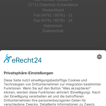
27711 Osterholz-Scharmbeck
Deutschland
Fon 04791 / 80761 - 21
Fax 04791 / 80761 - 24
Impressum
Datenschutz
Top 100
Hot 50
Top Neueinsteiger
Highscores
Jahrescharts
Top 100
Hot 50