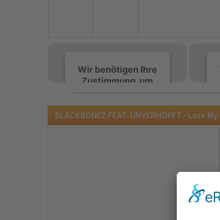
Wir benötigen Ihre
Zustimmung, um
den Spotify-
Service zu laden!
BLACKBONEZ FEAT. UNVERHOFFT - Lose My F
Wir verwenden Spotify,
um Inhalte einzubetten.
Dieser Service kann
Daten zu Ihren
Aktivitäten sammeln.
Bitte lesen Sie die Details
durch und stimmen Sie
der Nutzung des Service
zu, um diese Inhalte
anzuzeigen.