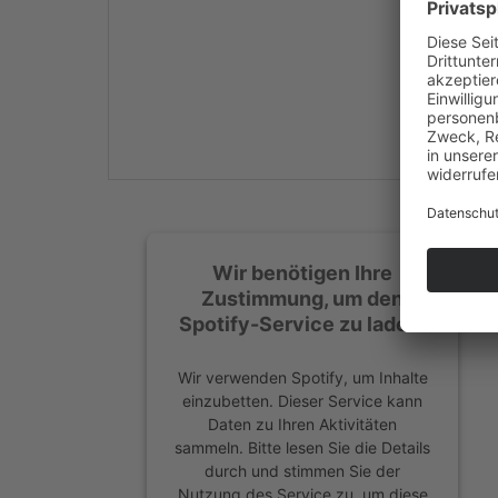
Mehr Informationen
Akzeptieren
powered by
Usercentrics
Consent Management
Platform
&
eRecht24
Wir benötigen Ihre
Zustimmung, um den
Spotify-Service zu laden!
Wir verwenden Spotify, um Inhalte
einzubetten. Dieser Service kann
Daten zu Ihren Aktivitäten
sammeln. Bitte lesen Sie die Details
durch und stimmen Sie der
Nutzung des Service zu, um diese