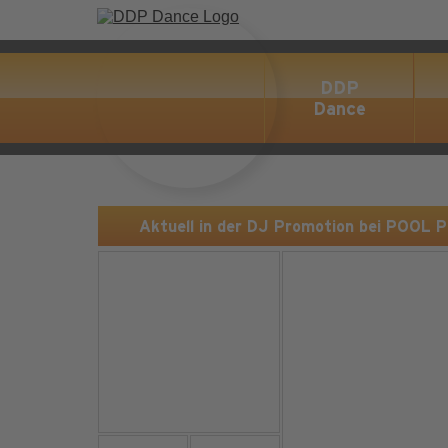
DDP
Dance
Aktuell in der DJ Promotion bei POOL