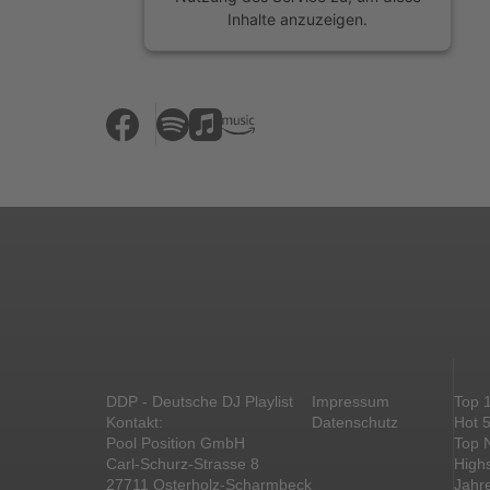
Inhalte anzuzeigen.
Mehr Informationen
Akzeptieren
powered by
Usercentrics Consent
Management Platform
&
eRecht24
DDP - Deutsche DJ Playlist
Impressum
Top 
Kontakt:
Datenschutz
Hot 
Pool Position GmbH
Top 
Carl-Schurz-Strasse 8
High
27711 Osterholz-Scharmbeck
Jahr