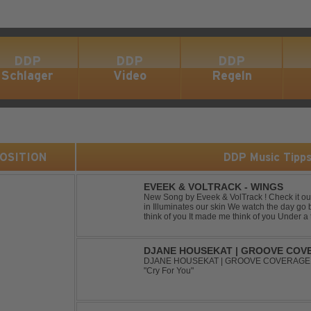
DDP
DDP
DDP
Schlager
Video
Regeln
 POSITION
DDP Music Tipp
EVEEK & VOLTRACK - WINGS
New Song by Eveek & VolTrack ! Check it out... Lyrics: Sunlight comes cre
in Illuminates our skin We watch the day go by Stories of all we did It made me
think of you It made me think of you Under a trillion stars We danced on top of
cars ...
DJANE HOUSEKAT | GROOVE COVE
SUGAR3ITCH - CRY FOR YOU
DJANE HOUSEKAT | GROOVE COVERAGE 
"Cry For You"