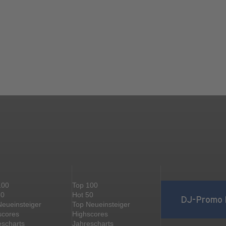
100
Top 100
50
Hot 50
DJ-Promo 
Neueinsteiger
Top Neueinsteiger
scores
Highscores
escharts
Jahrescharts