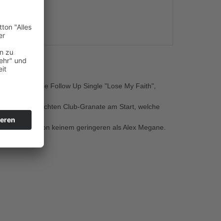
s
KBONEZ nun die Follow Up Single "Lose My Faith",
t mit einer echten Club-Granate am Start, welche
schien.
einen Remix von keinem geringeren als Alex Megane.