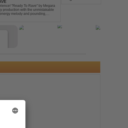
AVE
xperience! "Ready To Rave" by Megara
ty production with the unmistakable
igh-energy melody and pounding,
 nostalgia wh...
e
s
e