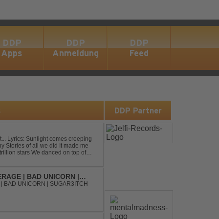
DDP
DDP
DDP
Apps
Anmeldung
Feed
s
DDP Partner
eping
RAGE | BAD UNICORN |
| BAD UNICORN | SUGAR3ITCH