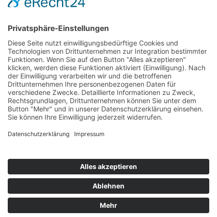
Hot 50
Top Neueinsteiger
Highscores
Jahrescharts
Top 100
Hot 50
Top Neueinsteiger
Highscores
Jahrescharts
DJ-Promo buchen