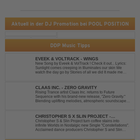
Aktuell in der DJ Promotion bei POOL POSITION
DDP Music Tipps
EVEEK & VOLTRACK - WINGS
New Song by Eveek & VolTrack ! Check it out... Lyrics:
Sunlight comes creeping in Illuminates our skin We
watch the day go by Stories of all we did It made me
think of you It made me think of you Under a trillion stars
We danced on top of cars ...
CLAAS INC. - ZERO GRAVITY
Rising Trance artist Claas Inc. returns to Future
Sequence with his brand-new release, "Zero Gravity."
Blending uplifting melodies, atmospheric soundscapes,
and powerful energy, this track takes listeners on an
unforgettable journey through the finest Uplifting Trance.
Featuring epic breakdowns...
CHRISTOPHER S X SLIN PROJECT -
CONSTELLATIONS
Christopher S & Slin Project turn coffee stains into
infinite Worlds in Nostalgic new Single "Constellations".
Acclaimed dance producers Christopher S and Slin
Project have joined forces once again to deliver their
highly anticipated new single, "Constellations." Moving