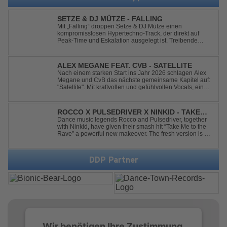
SETZE & DJ MÜTZE - FALLING
Mit „Falling“ droppen Setze & DJ Mütze einen
kompromisslosen Hypertechno-Track, der direkt auf
Peak-Time und Eskalation ausgelegt ist. Treibende
Kicks, verzerrte Synths und energiegeladene Drops
verschmelzen zu einem Sound, der keine Pausen kennt
– roh, schnell und absolut mitreißend. Zwischen ...
ALEX MEGANE FEAT. CVB - SATELLITE
Nach einem starken Start ins Jahr 2026 schlagen Alex
Megane und CvB das nächste gemeinsame Kapitel auf:
"Satellite". Mit kraftvollen und gefühlvollen Vocals, einer
mitreißenden Melodie und einer energiegeladenen,
modernen Produktion entführt "Satellite" die Hörer auf
eine emotionale Reise durc...
ROCCO X PULSEDRIVER X NINKID - TAKE
ME TO THE RAVE (FESTIVAL MIX)
Dance music legends Rocco and Pulsedriver, together
with Ninkid, have given their smash hit “Take Me to the
Rave” a powerful new makeover. The fresh version is set
to ignite dance floors and bring every festival to a boiling
point. Featuring massive kicks and the beloved melody
that made the or...
DDP Partner
Wir benötigen Ihre Zustimmung,