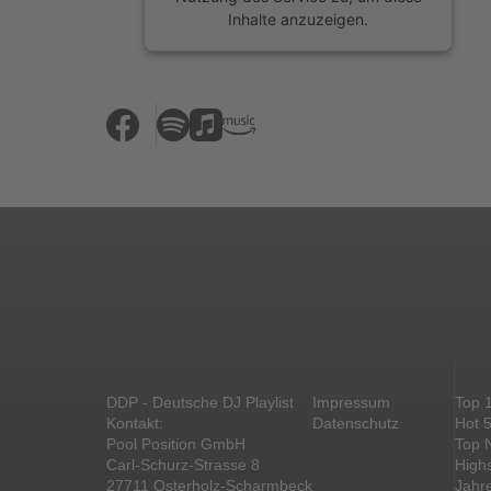
Inhalte anzuzeigen.
Mehr Informationen
Akzeptieren
powered by
Usercentrics Consent
Management Platform
&
eRecht24
DDP - Deutsche DJ Playlist
Impressum
Top 
Kontakt:
Datenschutz
Hot 
Pool Position GmbH
Top 
Carl-Schurz-Strasse 8
High
27711 Osterholz-Scharmbeck
Jahr