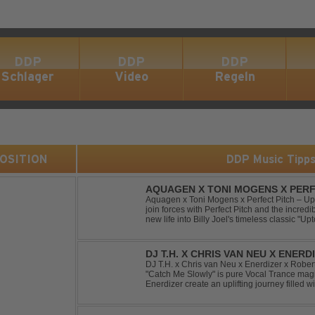
DDP
DDP
DDP
Schlager
Video
Regeln
 POSITION
DDP Music Tipp
AQUAGEN X TONI MOGENS X PERF
Aquagen x Toni Mogens x Perfect Pitch – U
join forces with Perfect Pitch and the incred
new life into Billy Joel's timeless classic "
bassline and a fresh, feel-good production, t
DJ T.H. X CHRIS VAN NEU X ENER
- CATCH ME SLOWLY
DJ T.H. x Chris van Neu x Enerdizer x Robe
"Catch Me Slowly" is pure Vocal Trance magi
Enerdizer create an uplifting journey filled 
energy and that unmistakable Balearic Ibiza t