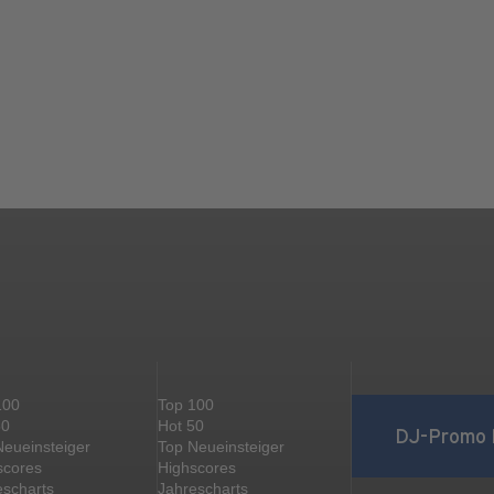
100
Top 100
50
Hot 50
DJ-Promo 
Neueinsteiger
Top Neueinsteiger
scores
Highscores
escharts
Jahrescharts