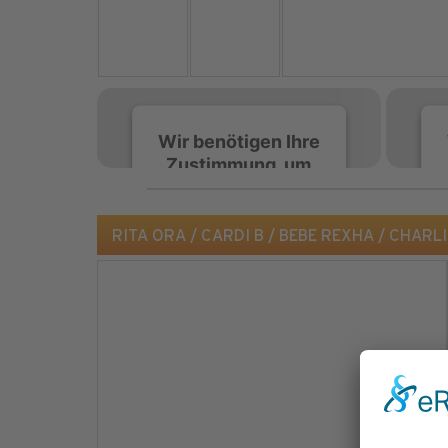
Wir benötigen Ihre
Zustimmung, um
den Spotify-
Service zu laden!
RITA ORA / CARDI B / BEBE REXHA / CHARLI X
Wir verwenden Spotify,
um Inhalte einzubetten.
Dieser Service kann
Daten zu Ihren
Aktivitäten sammeln.
Bitte lesen Sie die Details
durch und stimmen Sie
der Nutzung des Service
zu, um diese Inhalte
anzuzeigen.