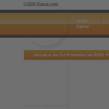
DDP
Dance
Aktuell in der DJ Promotion bei POOL