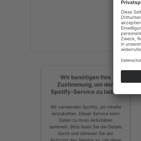
Mehr Informationen
Akzeptieren
powered by
Usercentrics
Consent Management
Platform
&
eRecht24
Wir benötigen Ihre
Zustimmung, um den
Spotify-Service zu laden!
Wir verwenden Spotify, um Inhalte
einzubetten. Dieser Service kann
Daten zu Ihren Aktivitäten
sammeln. Bitte lesen Sie die Details
durch und stimmen Sie der
Nutzung des Service zu, um diese