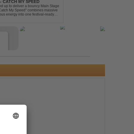
- CATCH MY SPEED
 up to deliver a bouncy Main Stage
 “Catch My Speed” combines massive
ous energy into one festival-ready
unstoppable momentum, th...
e
s
e