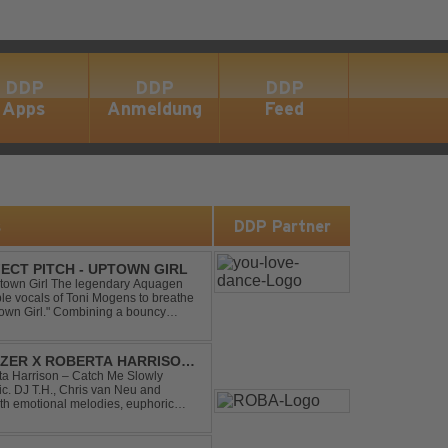
DDP
DDP
DDP
Apps
Anmeldung
Feed
s
DDP Partner
ECT PITCH - UPTOWN GIRL
ptown Girl The legendary Aquagen
ible vocals of Toni Mogens to breathe
Uptown Girl." Combining a bouncy
his modern da...
DIZER X ROBERTA HARRISON
rta Harrison – Catch Me Slowly
c. DJ T.H., Chris van Neu and
with emotional melodies, euphoric
rance vibe. At the hear...