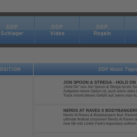
DDP
DDP
DDP
Schlager
Video
Regeln
 POSITION
DDP Music Tipp
JON SPOON & STREGA - HOLD ON
„Hold On“ von Jon Spoon & Strega ist ein So
Aufgeben keine Option ist, auch wenn alles 
Track nimmt dieses Gefühl auf, wenn man ku
verwandelt es in pure Energie, die dich daran
NERDS AT RAVES X BODYBANGERS
DIVIDE
Nerds At Raves & Bodybangers feat. Ramori 
ultimate festival crossover! Nerds At Raves
new life into Linkin Park's legendary anthe
Bigroom Festival makeover. From emotional 