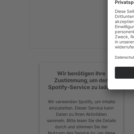
Mehr Informationen
Akzeptieren
powered by
Usercentrics
Consent Management
Platform
&
eRecht24
Wir benötigen Ihre
Zustimmung, um den
Spotify-Service zu laden!
Wir verwenden Spotify, um Inhalte
einzubetten. Dieser Service kann
Daten zu Ihren Aktivitäten
sammeln. Bitte lesen Sie die Details
durch und stimmen Sie der
Nutzung des Service zu, um diese