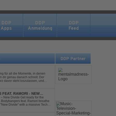
DDP
DDP
DDP
Apps
Anmeldung
Feed
s
DDP Partner
ng für all die Momente, in denen
in dir genau danach schreit. Der
rz davor steht loszulassen, und
 erinnert, noch einmal f...
 FEAT. RAMORI - NEW
– New Divide Get ready for the
 & Bodybangers feat. Ramori breathe
m "New Divide" with a massive Techno
singalong moments t...