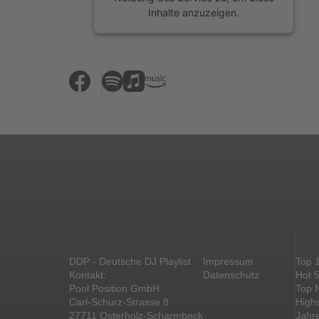
Inhalte anzuzeigen.
Mehr Informationen
Akzeptieren
powered by
Usercentrics Consent
Management Platform
&
eRecht24
DDP - Deutsche DJ Playlist
Impressum
Top 
Kontakt:
Datenschutz
Hot 
Pool Position GmbH
Top 
Carl-Schurz-Strasse 8
High
27711 Osterholz-Scharmbeck
Jahr