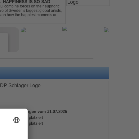
- HAPPINESS IS SO SAD
Li combine forces on their euphoric
wo of Sweden's biggest global artists,
cts on how the happiest moments are
ck was ...
e
uelle Platzierungen vom 31.07.2026
s
 100
nicht platziert
 50
nicht platziert
e
rtinfos