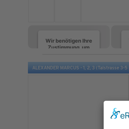
Wir benötigen Ihre
Zustimmung, um
den Spotify-
Service zu laden!
ALEXANDER MARCUS - 1, 2, 3 (Talstrasse 3-5
Wir verwenden Spotify,
um Inhalte einzubetten.
Dieser Service kann
Daten zu Ihren
Aktivitäten sammeln.
Bitte lesen Sie die Details
durch und stimmen Sie
der Nutzung des Service
zu, um diese Inhalte
anzuzeigen.