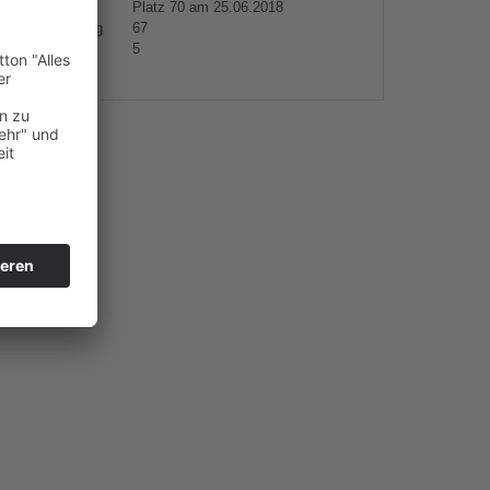
gestiegen
Platz 70 am 25.06.2018
hste Platzierung
67
hen platziert
5
s