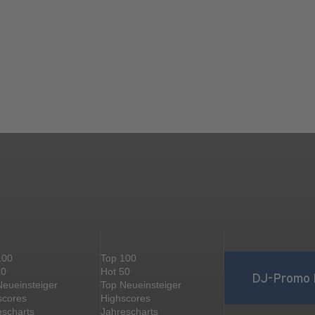
100
Top 100
50
Hot 50
DJ-Promo 
Neueinsteiger
Top Neueinsteiger
scores
Highscores
escharts
Jahrescharts