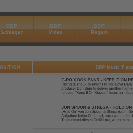
DDP
DDP
DDP
Schlager
Video
Regeln
 POSITION
DDP Music Tipp
C-RO X DON BNNR - KEEP IT ON R
Rising talent C-Ro returns to You Love Danc
producer Don Bnnr to deliver another high-e
release, "Keep It On Repeat," fuses an infect
of Techno and House, creating the perfect so
JON SPOON & STREGA - HOLD ON
„Hold On“ von Jon Spoon & Strega ist ein So
Aufgeben keine Option ist, auch wenn alles 
Track nimmt dieses Gefühl auf, wenn man ku
verwandelt es in pure Energie, die dich daran