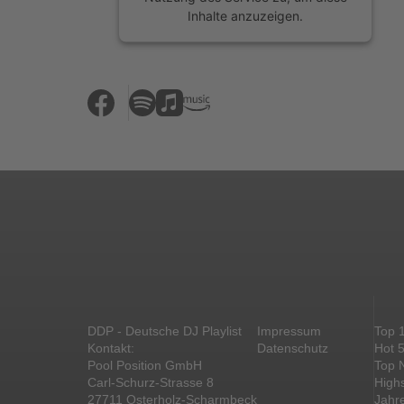
Inhalte anzuzeigen.
Mehr Informationen
Akzeptieren
powered by
Usercentrics Consent
Management Platform
&
eRecht24
DDP - Deutsche DJ Playlist
Impressum
Top 
Kontakt:
Datenschutz
Hot 
Pool Position GmbH
Top 
Carl-Schurz-Strasse 8
High
27711 Osterholz-Scharmbeck
Jahr