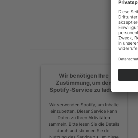
Mehr Informationen
Akzeptieren
powered by
Usercentrics
Consent Management
Platform
&
eRecht24
Wir benötigen Ihre
Zustimmung, um den
Spotify-Service zu laden!
Wir verwenden Spotify, um Inhalte
einzubetten. Dieser Service kann
Daten zu Ihren Aktivitäten
sammeln. Bitte lesen Sie die Details
durch und stimmen Sie der
Nutzung des Service zu, um diese