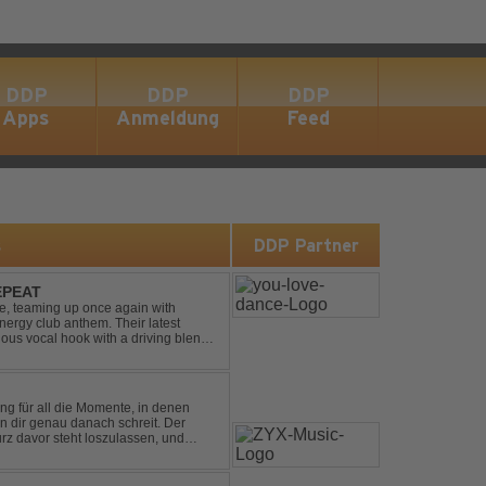
DDP
DDP
DDP
Apps
Anmeldung
Feed
s
DDP Partner
EPEAT
e, teaming up once again with
nergy club anthem. Their latest
ious vocal hook with a driving blend
undtrack for peak-tim...
ng für all die Momente, in denen
in dir genau danach schreit. Der
rz davor steht loszulassen, und
 erinnert, noch einmal f...