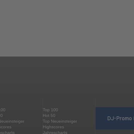
100
Top 100
50
Hot 50
DJ-Promo 
Neueinsteiger
Top Neueinsteiger
scores
Highscores
escharts
Jahrescharts