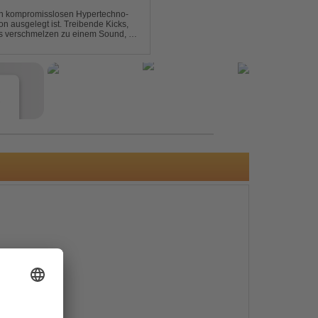
nen kompromisslosen Hypertechno-
on ausgelegt ist. Treibende Kicks,
s verschmelzen zu einem Sound, der
t mitreißend. Zwischen ...
e
s
e