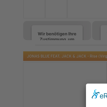
Wir benötigen Ihre
Zustimmung, um
den Spotify-
Service zu laden!
JONAS BLUE FEAT. JACK & JACK - Rise (Virg
Wir verwenden Spotify,
um Inhalte einzubetten.
Dieser Service kann
Daten zu Ihren
Aktivitäten sammeln.
Bitte lesen Sie die Details
durch und stimmen Sie
der Nutzung des Service
zu, um diese Inhalte
anzuzeigen.