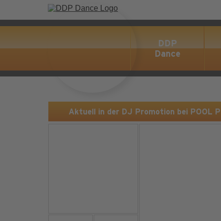
DDP
Dance
Aktuell in der DJ Promotion bei POOL