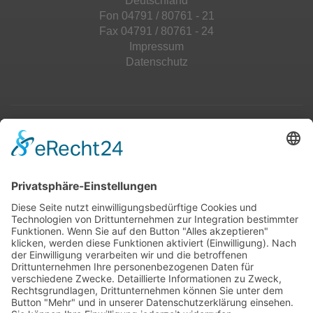
Deutschland
Fon 04791 / 80761 - 21
Fax 04791 / 80761 - 24
Impressum
Datenschutz
Top 100
Hot 50
Top Neueinsteiger
Highscores
Jahrescharts
Top 100
Hot 50
Top Neueinsteiger