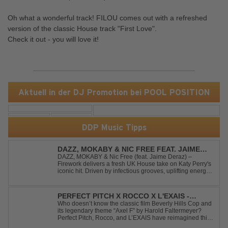
Oh what a wonderful track! FILOU comes out with a refreshed
version of the classic House track "First Love".
Check it out - you will love it!
Aktuell in der DJ Promotion bei POOL POSITION
DDP Music Tipps
DAZZ, MOKABY & NIC FREE FEAT. JAIME
DERAZ - FIREWORK
DAZZ, MOKABY & Nic Free (feat. Jaime Deraz) –
Firework delivers a fresh UK House take on Katy Perry's
iconic hit. Driven by infectious grooves, uplifting energy,
and Jaime Deraz's stunning vocals, this reimagined
cover brings a modern club vibe while preserving the
emotional power of the origin...
PERFECT PITCH X ROCCO X L'EXAIS -
DANCING ON FIRE
Who doesn’t know the classic film Beverly Hills Cop and
its legendary theme “Axel F” by Harold Faltermeyer?
Perfect Pitch, Rocco, and L’EXAIS have reimagined this
timeless classic with a fresh, modern approach.