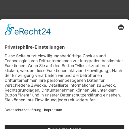
Top 100
Hot 50
Top Neueinsteiger
Highscores
Jahrescharts
Top 100
Hot 50
Top Neueinsteiger
Highscores
Jahrescharts