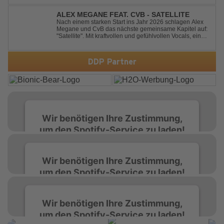
Featuring an original vocal hook and a contemporary
production style, they respectf...
ALEX MEGANE FEAT. CVB - SATELLITE
Nach einem starken Start ins Jahr 2026 schlagen Alex
Megane und CvB das nächste gemeinsame Kapitel auf:
"Satellite". Mit kraftvollen und gefühlvollen Vocals, einer
mitreißenden Melodie und einer energiegeladenen,
modernen Produktion entführt "Satellite" die Hörer auf
eine emotionale Reise durc...
DDP Partner
Wir benötigen Ihre Zustimmung,
um den Spotify-Service zu laden!
Wir verwenden Spotify, um Inhalte
Wir benötigen Ihre Zustimmung,
einzubetten. Dieser Service kann Daten zu
um den Spotify-Service zu laden!
Ihren Aktivitäten sammeln. Bitte lesen Sie die
Details durch und stimmen Sie der Nutzung
des Service zu, um diese Inhalte anzuzeigen.
Wir verwenden Spotify, um Inhalte
Wir benötigen Ihre Zustimmung,
einzubetten. Dieser Service kann Daten zu
um den Spotify-Service zu laden!
Ihren Aktivitäten sammeln. Bitte lesen Sie die
Mehr Informationen