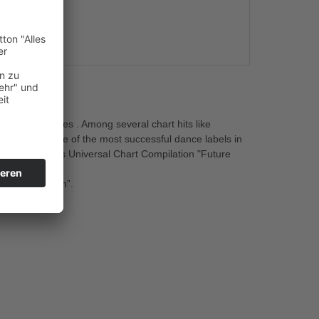
s
s and remixes . Among several chart hits like
s managing one of the most successful dance labels in
r for the famous Universal Chart Compilation "Future
assic “The Sign”.