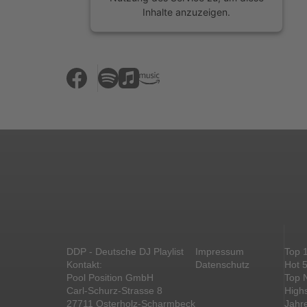
Inhalte anzuzeigen.
Mehr Informationen
Akzeptieren
powered by
Usercentrics Consent
Management Platform
&
eRecht24
DDP - Deutsche DJ Playlist
Impressum
Top 
Kontakt:
Datenschutz
Hot 
Pool Position GmbH
Top 
Carl-Schurz-Strasse 8
High
27711 Osterholz-Scharmbeck
Jahr