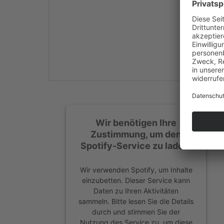
Mehr Informationen
Akzeptieren
powered by
Usercentrics
Consent Management
Platform
&
eRecht24
Wir benötigen Ihre
Zustimmung, um den
Spotify-Service zu laden!
Wir verwenden Spotify, um Inhalte
einzubetten. Dieser Service kann
Daten zu Ihren Aktivitäten
sammeln. Bitte lesen Sie die Details
durch und stimmen Sie der
Nutzung des Service zu, um diese