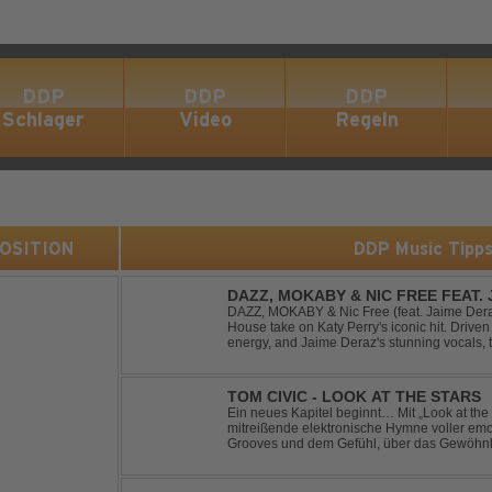
DDP
DDP
DDP
Schlager
Video
Regeln
 POSITION
DDP Music Tipp
DAZZ, MOKABY & NIC FREE FEAT.
DAZZ, MOKABY & Nic Free (feat. Jaime Deraz
House take on Katy Perry's iconic hit. Driven 
energy, and Jaime Deraz's stunning vocals, 
modern club vibe while preserving the emotio
TOM CIVIC - LOOK AT THE STARS
Ein neues Kapitel beginnt… Mit „Look at the Stars“ präsentiert Tom Civic eine
mitreißende elektronische Hymne voller emot
Grooves und dem Gefühl, über das Gewöhnliche hin
seine einzigartige Verbindung aus Dance, H