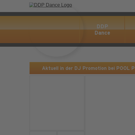
DDP
Dance
Aktuell in der DJ Promotion bei POOL