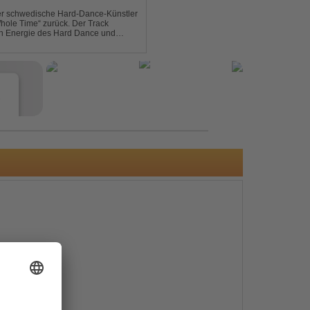
der schwedische Hard-Dance-Künstler
Whole Time“ zurück. Der Track
len Energie des Hard Dance und
mmer und der Erkenntnis des w...
e
s
e