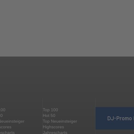
100
Top 100
50
Hot 50
DJ-Promo 
Neueinsteiger
Top Neueinsteiger
scores
Highscores
escharts
Jahrescharts