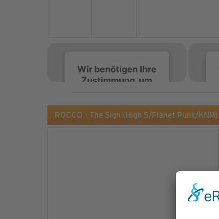
Wir benötigen Ihre
Zustimmung, um
den Spotify-
Service zu laden!
ROCCO - The Sign (High 5/Planet Punk/KNM)
Wir verwenden Spotify,
um Inhalte einzubetten.
Dieser Service kann
Daten zu Ihren
Aktivitäten sammeln.
Bitte lesen Sie die Details
durch und stimmen Sie
der Nutzung des Service
zu, um diese Inhalte
anzuzeigen.