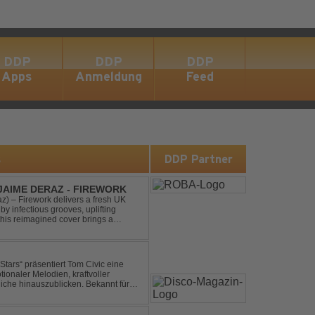
DDP
DDP
DDP
Apps
Anmeldung
Feed
s
DDP Partner
 JAIME DERAZ - FIREWORK
) – Firework delivers a fresh UK
by infectious grooves, uplifting
this reimagined cover brings a
nal power of the origin...
ionaler Melodien, kraftvoller
auszublicken. Bekannt für
ouse und elektronische...