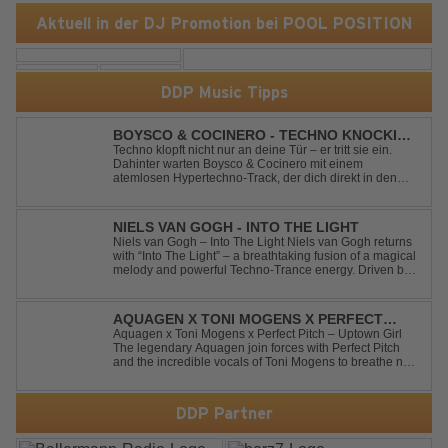
Aktuell in der DJ Promotion bei POOL POSITION
DDP Music Tipps
BOYSCO & COCINERO - TECHNO KNOCKIN'
AT YOUR DOOR
Techno klopft nicht nur an deine Tür – er tritt sie ein.
Dahinter warten Boysco & Cocinero mit einem
atemlosen Hypertechno-Track, der dich direkt in den
Partymodus katapultiert. „Techno Knockin' At Your Door“
kennt nur eine Richtung: nach vorn. Bounce, bounce,
bounce!
NIELS VAN GOGH - INTO THE LIGHT
Niels van Gogh – Into The Light Niels van Gogh returns
with “Into The Light” – a breathtaking fusion of a magical
melody and powerful Techno-Trance energy. Driven by
euphoric synths, soaring emotions, and a massive peak-
time groove, this track delivers pure goosebumps from
start to finish. Kn...
AQUAGEN X TONI MOGENS X PERFECT
PITCH - UPTOWN GIRL
Aquagen x Toni Mogens x Perfect Pitch – Uptown Girl
The legendary Aquagen join forces with Perfect Pitch
and the incredible vocals of Toni Mogens to breathe new
life into Billy Joel's timeless classic "Uptown Girl."
Combining a bouncy bassline and a fresh, feel-good
production, this modern da...
DDP Partner