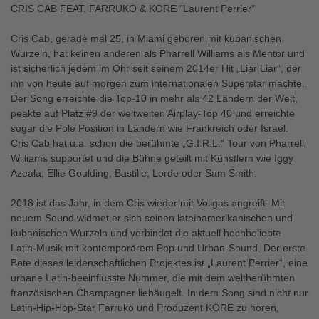
CRIS CAB FEAT. FARRUKO & KORE "Laurent Perrier"
Cris Cab, gerade mal 25, in Miami geboren mit kubanischen
Wurzeln, hat keinen anderen als Pharrell Williams als Mentor und
ist sicherlich jedem im Ohr seit seinem 2014er Hit „Liar Liar“, der
ihn von heute auf morgen zum internationalen Superstar machte.
Der Song erreichte die Top-10 in mehr als 42 Ländern der Welt,
peakte auf Platz #9 der weltweiten Airplay-Top 40 und erreichte
sogar die Pole Position in Ländern wie Frankreich oder Israel.
Cris Cab hat u.a. schon die berühmte „G.I.R.L.“ Tour von Pharrell
Williams supportet und die Bühne geteilt mit Künstlern wie Iggy
Azeala, Ellie Goulding, Bastille, Lorde oder Sam Smith.
2018 ist das Jahr, in dem Cris wieder mit Vollgas angreift. Mit
neuem Sound widmet er sich seinen lateinamerikanischen und
kubanischen Wurzeln und verbindet die aktuell hochbeliebte
Latin-Musik mit kontemporärem Pop und Urban-Sound. Der erste
Bote dieses leidenschaftlichen Projektes ist „Laurent Perrier“, eine
urbane Latin-beeinflusste Nummer, die mit dem weltberühmten
französischen Champagner liebäugelt. In dem Song sind nicht nur
Latin-Hip-Hop-Star Farruko und Produzent KORE zu hören,