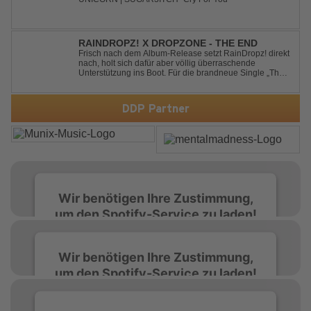
YOU
RAINDROPZ! X DROPZONE - THE END
Frisch nach dem Album-Release setzt RainDropz! direkt
nach, holt sich dafür aber völlig überraschende
Unterstützung ins Boot. Für die brandneue Single „The
End“ reaktiviert der Produzent eines seiner zusätzlichen
Artist-Alias-Projekte "DropZone", um das es jahrelang
still war. „The End“ ist ei...
DDP Partner
Wir benötigen Ihre Zustimmung,
um den Spotify-Service zu laden!
Wir verwenden Spotify, um Inhalte
Wir benötigen Ihre Zustimmung,
einzubetten. Dieser Service kann Daten zu
um den Spotify-Service zu laden!
Ihren Aktivitäten sammeln. Bitte lesen Sie die
Details durch und stimmen Sie der Nutzung
des Service zu, um diese Inhalte anzuzeigen.
Wir verwenden Spotify, um Inhalte