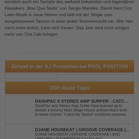
sondern auch ein Sample des weltweit bekannten und legendären
Klassikers „Mas Que Nada“ von Sergio Mendes. Damit hievt Cris
Latin-Musik in neue Höhen und lädt mit der Single zum
ausgelassenen Tanzen in einer jeden Sommernacht ein. Wer hier
nach mehr lechzt, kann sich freuen. Das Jahr wird noch einiges
mehr von Cris Cab bringen.
Aktuell in der DJ Promotion bei POOL POSITION
DDP Music Tipps
DASHPAC X STEREO AMP SURFER - CATCH
MY SPEED
DashPac and Stereo Amp Surfer have teamed up to
deliver a bouncy Main Stage House anthem that’s built
to move crowds. “Catch My Speed” combines massive
lead sounds, pumping basslines, and infectious energy
into one festival-ready package. Packed with peak-time
vibes and unstoppable momentum, th...
DJANE HOUSEKAT | GROOVE COVERAGE |
BAD UNICORN | SUGAR3ITCH - CRY FOR
DJANE HOUSEKAT | GROOVE COVERAGE | BAD
UNICORN | SUGAR3ITCH "Cry For You"