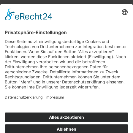
Top 100
Hot 50
Top Neueinsteiger
Highscores
Jahrescharts
Top 100
Hot 50
Top Neueinsteiger
Highscores
Jahrescharts
DJ-Promo buchen