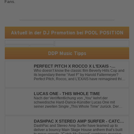
Fans.
Aktuell in der DJ Promotion bei POOL POSITION
DDP Music Tipps
PERFECT PITCH X ROCCO X L'EXAIS -
DANCING ON FIRE
Who doesn’t know the classic film Beverly Hills Cop and
its legendary theme “Axel F” by Harold Faltermeyer?
Perfect Pitch, Rocco, and L’EXAIS have reimagined this
timeless classic with a fresh, modern approach.
Featuring an original vocal hook and a contemporary
production style, they respectf...
LUCAS ONE - THIS WHOLE TIME
Nach der Veröffentlichung von „You“ kehrt der
schwedische Hard-Dance-Künstler Lucas One mit
seiner zweiten Single „This Whole Time“ zurück. Der
Track verbindet emotionale Texte mit der kraftvollen
Energie des Hard Dance und erzählt eine Geschichte
von Reue, Liebeskummer und der Erkenntnis des w...
DASHPAC X STEREO AMP SURFER - CATCH
MY SPEED
DashPac and Stereo Amp Surfer have teamed up to
deliver a bouncy Main Stage House anthem that’s built