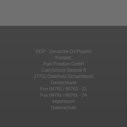
Ihren Aktivitäten sammeln. Bitte lesen Sie die
Mehr Informationen
powered by
Usercentrics Consent
Details durch und stimmen Sie der Nutzung
Management Platform
&
eRecht24
des Service zu, um diese Inhalte anzuzeigen.
Akzeptieren
Mehr Informationen
powered by
Usercentrics Consent
Management Platform
&
eRecht24
Akzeptieren
DDP - Deutsche DJ Playlist
powered by
Usercentrics Consent
Kontakt:
Management Platform
&
eRecht24
Pool Position GmbH
Carl-Schurz-Strasse 8
27711 Osterholz-Scharmbeck
Deutschland
Fon 04791 / 80761 - 21
Fax 04791 / 80761 - 24
Impressum
Datenschutz