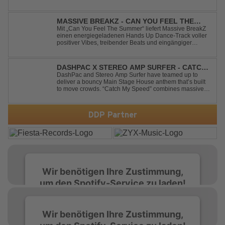
new life into Linkin Park's legendary anthem "New
Divide" with a massive Techno Bigroom Festival
makeover. From emotional singalong moments t...
MASSIVE BREAKZ - CAN YOU FEEL THE
SUMMER
Mit „Can You Feel The Summer“ liefert Massive BreakZ
einen energiegeladenen Hands Up Dance-Track voller
positiver Vibes, treibender Beats und eingängiger
Melodie. Der Song bringt das Gefühl von Sommer,
Freiheit und unvergesslichen Nächten direkt auf die
Tanzfläche – perfekt für Clubs, Festivals...
DASHPAC X STEREO AMP SURFER - CATCH
MY SPEED
DashPac and Stereo Amp Surfer have teamed up to
deliver a bouncy Main Stage House anthem that’s built
to move crowds. “Catch My Speed” combines massive
lead sounds, pumping basslines, and infectious energy
into one festival-ready package. Packed with peak-time
vibes and unstoppable momentum, th...
DDP Partner
Wir benötigen Ihre Zustimmung,
um den Spotify-Service zu laden!
Wir verwenden Spotify, um Inhalte
Wir benötigen Ihre Zustimmung,
einzubetten. Dieser Service kann Daten zu