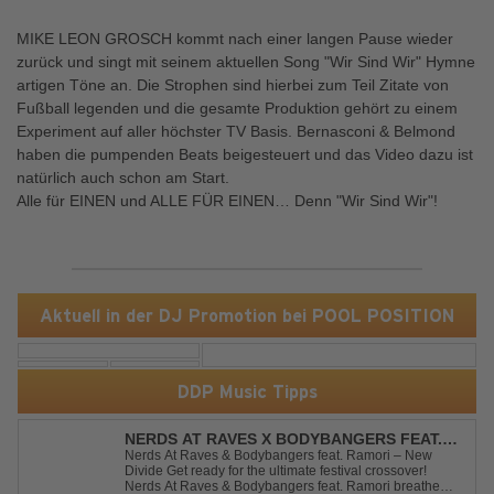
MIKE LEON GROSCH kommt nach einer langen Pause wieder
zurück und singt mit seinem aktuellen Song "Wir Sind Wir" Hymne
artigen Töne an. Die Strophen sind hierbei zum Teil Zitate von
Fußball legenden und die gesamte Produktion gehört zu einem
Experiment auf aller höchster TV Basis. Bernasconi & Belmond
haben die pumpenden Beats beigesteuert und das Video dazu ist
natürlich auch schon am Start.
Alle für EINEN und ALLE FÜR EINEN… Denn "Wir Sind Wir"!
Aktuell in der DJ Promotion bei POOL POSITION
DDP Music Tipps
NERDS AT RAVES X BODYBANGERS FEAT.
RAMORI - NEW DIVIDE
Nerds At Raves & Bodybangers feat. Ramori – New
Divide Get ready for the ultimate festival crossover!
Nerds At Raves & Bodybangers feat. Ramori breathe