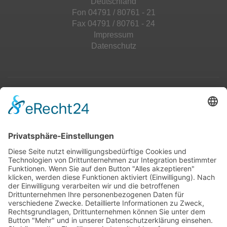
Deutschland
Fon 04791 / 80761 - 21
Fax 04791 / 80761 - 24
Impressum
Datenschutz
Top 100
Hot 50
Top Neueinsteiger
Highscores
Jahrescharts
Top 100
Hot 50
Top Neueinsteiger