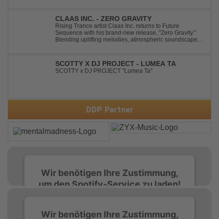
dieses Gefühl auf, wenn man kurz davor steht
loszulassen, und verwandelt es in pure Energie, die
dich daran erinnert, noch einmal f...
CLAAS INC. - ZERO GRAVITY
Rising Trance artist Claas Inc. returns to Future
Sequence with his brand-new release, "Zero Gravity."
Blending uplifting melodies, atmospheric soundscapes,
and powerful energy, this track takes listeners on an
unforgettable journey through the finest Uplifting Trance.
Featuring epic breakdowns...
SCOTTY X DJ PROJECT - LUMEA TA
SCOTTY x DJ PROJECT "Lumea Ta"
DDP Partner
Wir benötigen Ihre Zustimmung,
um den Spotify-Service zu laden!
Wir verwenden Spotify, um Inhalte
Wir benötigen Ihre Zustimmung,
einzubetten. Dieser Service kann Daten zu