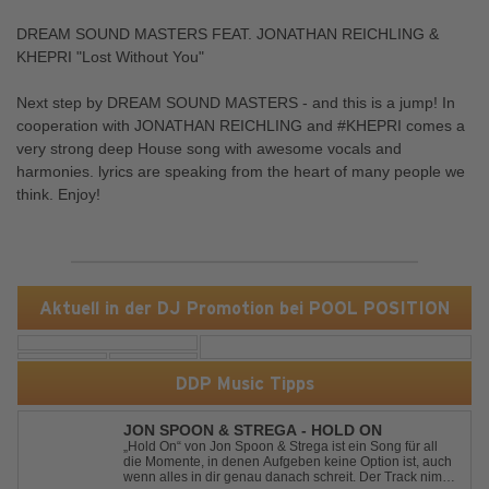
DREAM SOUND MASTERS FEAT. JONATHAN REICHLING &
KHEPRI "Lost Without You"
Next step by DREAM SOUND MASTERS - and this is a jump! In
cooperation with JONATHAN REICHLING and #KHEPRI comes a
very strong deep House song with awesome vocals and
harmonies. lyrics are speaking from the heart of many people we
think. Enjoy!
Aktuell in der DJ Promotion bei POOL POSITION
DDP Music Tipps
JON SPOON & STREGA - HOLD ON
„Hold On“ von Jon Spoon & Strega ist ein Song für all
die Momente, in denen Aufgeben keine Option ist, auch
wenn alles in dir genau danach schreit. Der Track nimmt