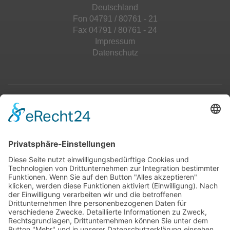
Deutschland
Fon 04791 / 80761 - 21
Fax 04791 / 80761 - 24
Impressum
Datenschutz
Top 100
Hot 50
Top Neueinsteiger
Highscores
Jahrescharts
Top 100
Hot 50
Top Neueinsteiger