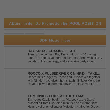
Aktuell in der DJ Promotion bei POOL POSITION
DDP Music Tipps
RAY KNOX - CHASING LIGHT
Turn up the volume! Ray Knox unleashes "Chasing
Light", an explosive Bigroom banger packed with catchy
vocals, uplifting energy, and a massive party vibe.
Designed to dominate dancefloors and festival stages
alike. A guaranteed crowd-pleaser and party starter!
ROCCO X PULSEDRIVER X NINKID - TAKE
ME TO THE RAVE (FESTIVAL MIX)
Dance music legends Rocco and Pulsedriver, together
with Ninkid, have given their smash hit “Take Me to the
Rave” a powerful new makeover. The fresh version is set
to ignite dance floors and bring every festival to a boiling
point. Featuring massive kicks and the beloved melody
that made the or...
TOM CIVIC - LOOK AT THE STARS
Ein neues Kapitel beginnt… Mit „Look at the Stars“
präsentiert Tom Civic eine mitreißende elektronische
Hymne voller emotionaler Melodien, kraftvoller Grooves