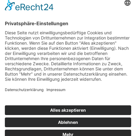
Top 100
Hot 50
Top Neueinsteiger
Highscores
Jahrescharts
Top 100
Hot 50
Top Neueinsteiger
Highscores
Jahrescharts
DJ-Promo buchen