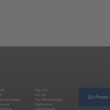
100
Top 100
50
Hot 50
DJ-Promo 
Neueinsteiger
Top Neueinsteiger
scores
Highscores
escharts
Jahrescharts