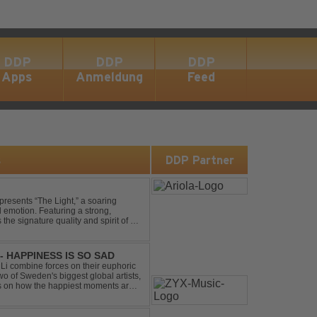
DDP
DDP
DDP
Apps
Anmeldung
Feed
s
DDP Partner
presents “The Light,” a soaring
d emotion. Featuring a strong,
he signature quality and spirit of a
- HAPPINESS IS SO SAD
Li combine forces on their euphoric
wo of Sweden's biggest global artists,
cts on how the happiest moments are
ck was ...