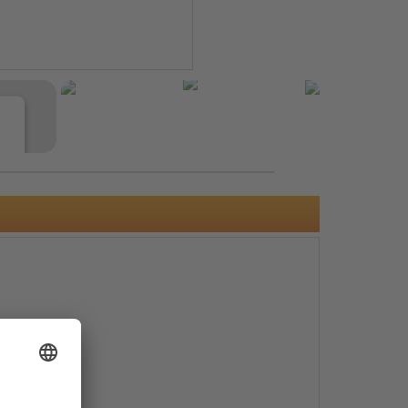
e
s
e