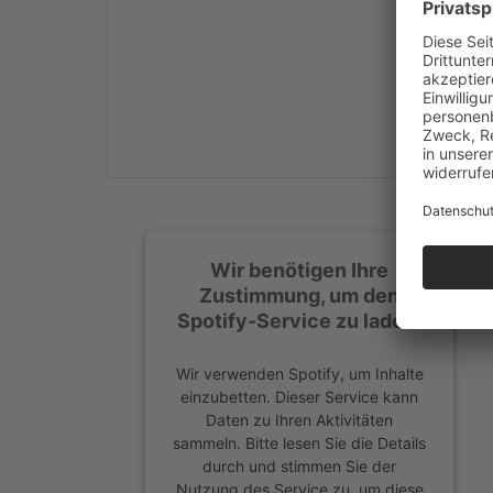
Mehr Informationen
Akzeptieren
powered by
Usercentrics
Consent Management
Platform
&
eRecht24
Wir benötigen Ihre
Zustimmung, um den
Spotify-Service zu laden!
Wir verwenden Spotify, um Inhalte
einzubetten. Dieser Service kann
Daten zu Ihren Aktivitäten
sammeln. Bitte lesen Sie die Details
durch und stimmen Sie der
Nutzung des Service zu, um diese