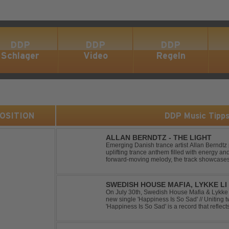
DDP
DDP
DDP
Schlager
Video
Regeln
 POSITION
DDP Music Tipp
ALLAN BERNDTZ - THE LIGHT
Emerging Danish trance artist Allan Berndtz 
uplifting trance anthem filled with energy an
forward-moving melody, the track showcases t
Future Sequence release.
SWEDISH HOUSE MAFIA, LYKKE LI 
On July 30th, Swedish House Mafia & Lykke 
new single 'Happiness Is So Sad' // Uniting t
'Happiness Is So Sad' is a record that refle
often the hardest to say goodbye to // The tra