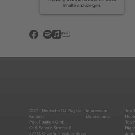
Inhalte anzuzeigen.
Mehr Informationen
Akzeptieren
powered by
Usercentrics Consent
Management Platform
&
eRecht24
DDP - Deutsche DJ Playlist
Impressum
Top 
Kontakt:
Datenschutz
Hot 
Pool Position GmbH
Top 
Carl-Schurz-Strasse 8
High
27711 Osterholz-Scharmbeck
Jahr