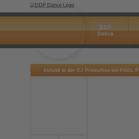
DDP
Dance
Aktuell in der DJ Promotion bei POOL