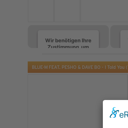
Wir benötigen Ihre
Zustimmung, um
den Spotify-
Service zu laden!
BLUE-M FEAT. PESHO & DAVE BO - I Told You 
Wir verwenden Spotify,
um Inhalte einzubetten.
Dieser Service kann
Daten zu Ihren
Aktivitäten sammeln.
Bitte lesen Sie die Details
durch und stimmen Sie
der Nutzung des Service
zu, um diese Inhalte
anzuzeigen.