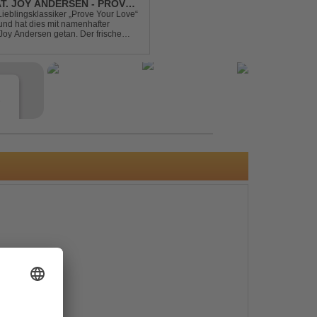
AT. JOY ANDERSEN - PROVE
Lieblingsklassiker „Prove Your Love“
und hat dies mit namenhafter
oy Andersen getan. Der frische
ert direkt wieder zum tanz...
e
s
e