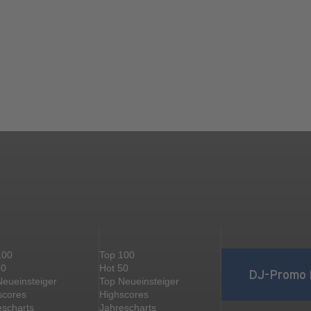
100
Top 100
50
Hot 50
DJ-Promo 
Neueinsteiger
Top Neueinsteiger
scores
Highscores
escharts
Jahrescharts