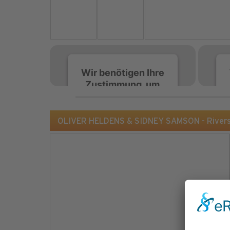
Wir benötigen Ihre
Zustimmung, um
den Spotify-
Service zu laden!
OLIVER HELDENS & SIDNEY SAMSON - Rivers
Wir verwenden Spotify,
um Inhalte einzubetten.
Dieser Service kann
Daten zu Ihren
Aktivitäten sammeln.
Bitte lesen Sie die Details
durch und stimmen Sie
der Nutzung des Service
zu, um diese Inhalte
anzuzeigen.