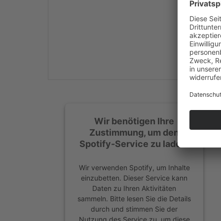
Mehr Informationen
Akzeptieren
powered by
Usercentrics
Consent Management
Platform
&
eRecht24
Wir benötigen Ihre
Zustimmung, um den
Spotify-Service zu laden!
Wir verwenden Spotify, um Inhalte
einzubetten. Dieser Service kann
Daten zu Ihren Aktivitäten
sammeln. Bitte lesen Sie die Details
durch und stimmen Sie der
Nutzung des Service zu, um diese