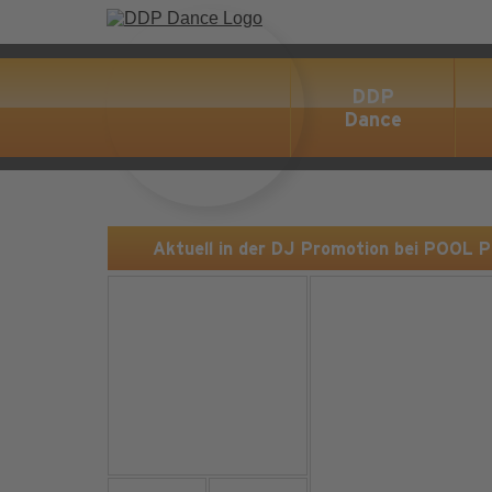
DDP
Dance
Aktuell in der DJ Promotion bei POOL