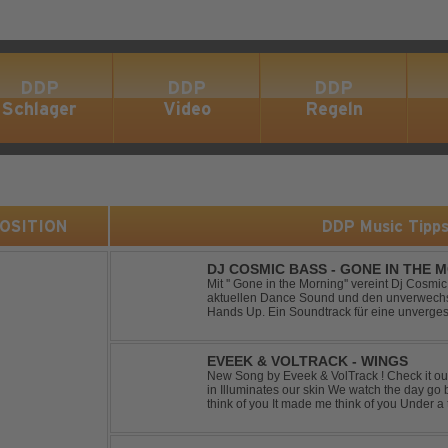
DDP
DDP
DDP
Schlager
Video
Regeln
 POSITION
DDP Music Tipp
DJ COSMIC BASS - GONE IN THE 
Mit '' Gone in the Morning'' vereint Dj Cosm
aktuellen Dance Sound und den unverwechse
Hands Up. Ein Soundtrack für eine unverges
EVEEK & VOLTRACK - WINGS
New Song by Eveek & VolTrack ! Check it out... Lyrics: Sunlight comes cre
in Illuminates our skin We watch the day go by Stories of all we did It made me
think of you It made me think of you Under a trillion stars We danced on top of
cars ...