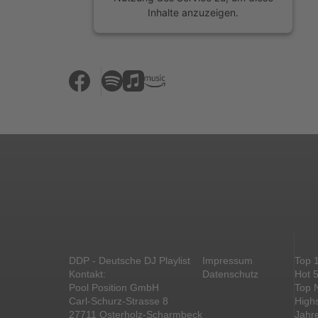
Inhalte anzuzeigen.
Mehr Informationen
Akzeptieren
powered by
Usercentrics Consent
Management Platform
&
eRecht24
DDP - Deutsche DJ Playlist
Impressum
Top 
Kontakt:
Datenschutz
Hot 
Pool Position GmbH
Top 
Carl-Schurz-Strasse 8
High
27711 Osterholz-Scharmbeck
Jahr