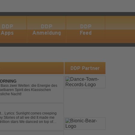
DDP
DDP
DDP
Apps
Anmeldung
Feed
s
DDP Partner
MORNING
ic Bass zwei Welten: die Energie des
lbaren Spirit des Klassischen
sliche Nacht!
eping