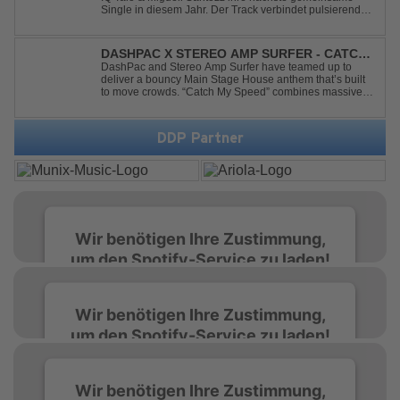
Single in diesem Jahr. Der Track verbindet pulsierenden
Afro-House-Elemente mit treibenden Deep-House-
Grooves zu einem sinnlich atmosphärischen
Musikerlebnis. Hypnotische Percussions verschm...
DASHPAC X STEREO AMP SURFER - CATCH
MY SPEED
DashPac and Stereo Amp Surfer have teamed up to
deliver a bouncy Main Stage House anthem that’s built
to move crowds. “Catch My Speed” combines massive
lead sounds, pumping basslines, and infectious energy
into one festival-ready package. Packed with peak-time
vibes and unstoppable momentum, th...
DDP Partner
Wir benötigen Ihre Zustimmung,
um den Spotify-Service zu laden!
Wir verwenden Spotify, um Inhalte
Wir benötigen Ihre Zustimmung,
einzubetten. Dieser Service kann Daten zu
um den Spotify-Service zu laden!
Ihren Aktivitäten sammeln. Bitte lesen Sie die
Details durch und stimmen Sie der Nutzung
des Service zu, um diese Inhalte anzuzeigen.
Wir verwenden Spotify, um Inhalte
Wir benötigen Ihre Zustimmung,
einzubetten. Dieser Service kann Daten zu