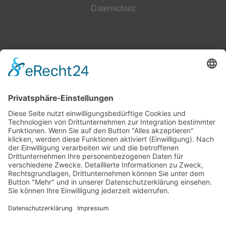
Datenschutz
Top 100
Hot 50
Top Neueinsteiger
Highscores
Jahrescharts
Top 100
Hot 50
Top Neueinsteiger
Highscores
Jahrescharts