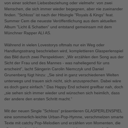
von einer solchen Liebesbeziehung oder vielmehr: von zwei
Menschen, die sich immer wieder begegnen, aber nie zueinander
finden. "Schloss“ ist nach der Hitsingle "Royals & Kings“ feat.
Summer Cem die neueste Veröffentlichung aus dem aktuellen
Album "Licht & Schatten“ und entstand gemeinsam mit dem
Münchner Rapper ALI AS.
Während in vielen Lovestorys oftmals nur ein Weg oder
Handlungsstrang beschrieben wird, komplettieren Glasperlenspiel
das Bild durch zwei Perspektiven: „Wir erzählen den Song aus der
Sicht der Frau und des Mannes - was naheliegend für uns
erscheint“, lacht Sängerin Carolin Niemczyk und Daniel
Grunenberg fügt hinzu: „Sie sind in ganz verschiedenen Welten
unterwegs und trauen sich nicht, sich anzusprechen. Dabei wäre
es doch ganz einfach.“ Das Happy End scheint greifbar nah, doch
„sie sehen sich immer wieder und wünschen sich heimlich, dass
der andere den ersten Schritt macht.“
Mit der neuen Single "Schloss“ präsentieren GLASPERLENSPIEL
eine sommerlich-leichte Urban-Pop-Hymne, verschmelzen smarte
Texte mit catchy Pop-Melodien und erzählen von Momenten, die