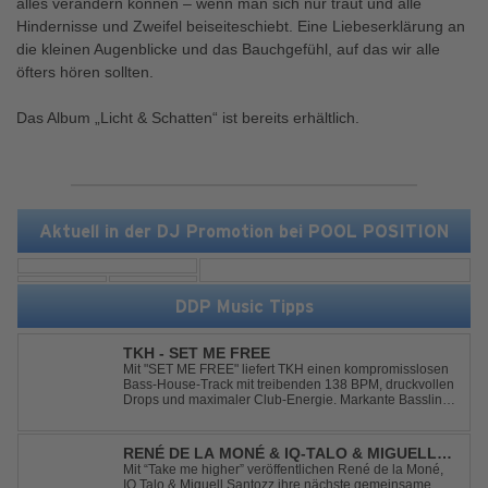
alles verändern können – wenn man sich nur traut und alle
Hindernisse und Zweifel beiseiteschiebt. Eine Liebeserklärung an
die kleinen Augenblicke und das Bauchgefühl, auf das wir alle
öfters hören sollten.
Das Album „Licht & Schatten“ ist bereits erhältlich.
Aktuell in der DJ Promotion bei POOL POSITION
DDP Music Tipps
TKH - SET ME FREE
Mit "SET ME FREE" liefert TKH einen kompromisslosen
Bass-House-Track mit treibenden 138 BPM, druckvollen
Drops und maximaler Club-Energie. Markante Basslines
treffen auf hypnotische Vocals und einen Build-up, der
die Spannung konsequent bis zu den Drops nach oben
schraubt. Der Track hat die no...
RENÉ DE LA MONÉ & IQ-TALO & MIGUELL
SANTOZZ - TAKE ME HIGHER
Mit “Take me higher” veröffentlichen René de la Moné,
IQ Talo & Miguell Santozz ihre nächste gemeinsame