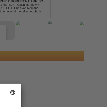
DIZER X ROBERTA HARRISON
rta Harrison – Catch Me Slowly
c. DJ T.H., Chris van Neu and
with emotional melodies, euphoric
rance vibe. At the hear...
e
s
e