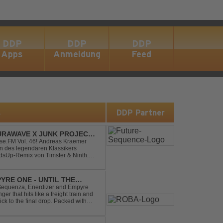
DDP
DDP
DDP
Apps
Anmeldung
Feed
s
DDP Partner
RAWAVE X JUNK PROJECT -
H REMIX)
e.FM Vol. 46! Andreas Kraemer
on des legendären Klassikers
sUp-Remix von Timster & Ninth.
verwandelt den zeitlosen Song mit
YRE ONE - UNTIL THE
 Sequenza, Enerdizer and Empyre
 that hits like a freight train and
ck to the final drop. Packed with
unstoppable festival...