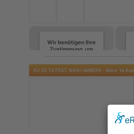
Wir benötigen Ihre
Zustimmung, um
den Spotify-
Service zu laden!
KU DE TA FEAT. NIKKI AMBERS - Move Ya Body
Wir verwenden Spotify,
um Inhalte einzubetten.
Dieser Service kann
Daten zu Ihren
Aktivitäten sammeln.
Bitte lesen Sie die Details
durch und stimmen Sie
der Nutzung des Service
zu, um diese Inhalte
anzuzeigen.