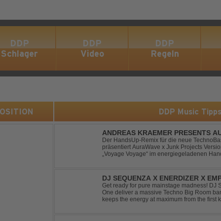
DDP
DDP
DDP
Schlager
Video
Regeln
 POSITION
DDP Music Tipp
ANDREAS KRAEMER PRESENTS AU
VOYAGE VOYAGE (TIMSTER & NINT
Der HandsUp-Remix für die neue TechnoBas
präsentiert AuraWave x Junk Projects Versi
„Voyage Voyage“ im energiegeladenen Hand
Das HandsUp-Duo aus Nordrhein-Westfalen 
druckvoll...
DJ SEQUENZA X ENERDIZER X EMP
MORNING LIGHT
Get ready for pure mainstage madness! DJ
One deliver a massive Techno Big Room banger
keeps the energy at maximum from the first ki
explosive synths, pounding basslines and an 