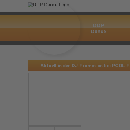
DDP
Dance
Aktuell in der DJ Promotion bei POOL