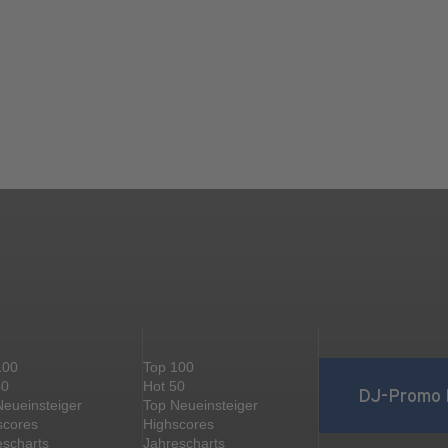
100
Top 100
50
Hot 50
DJ-Promo 
Neueinsteiger
Top Neueinsteiger
scores
Highscores
escharts
Jahrescharts