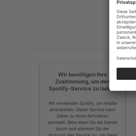
Mehr Informationen
Akzeptieren
powered by
Usercentrics
Consent Management
Platform
&
eRecht24
Wir benötigen Ihre
Zustimmung, um den
Spotify-Service zu laden!
Wir verwenden Spotify, um Inhalte
einzubetten. Dieser Service kann
Daten zu Ihren Aktivitäten
sammeln. Bitte lesen Sie die Details
durch und stimmen Sie der
Nutzung des Service zu, um diese