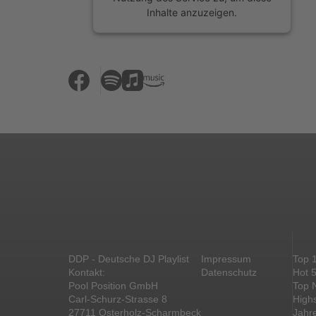
Inhalte anzuzeigen.
Mehr Informationen
Akzeptieren
powered by
Usercentrics Consent
Management Platform
&
eRecht24
DDP - Deutsche DJ Playlist
Impressum
Top 
Kontakt:
Datenschutz
Hot 
Pool Position GmbH
Top 
Carl-Schurz-Strasse 8
High
27711 Osterholz-Scharmbeck
Jahr