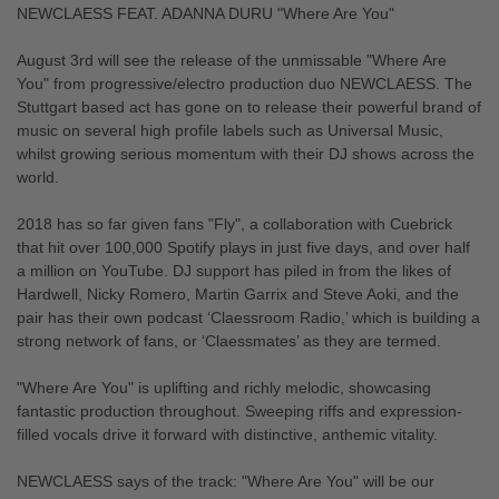
NEWCLAESS FEAT. ADANNA DURU "Where Are You"
August 3rd will see the release of the unmissable "Where Are
You" from progressive/electro production duo NEWCLAESS. The
Stuttgart based act has gone on to release their powerful brand of
music on several high profile labels such as Universal Music,
whilst growing serious momentum with their DJ shows across the
world.
2018 has so far given fans "Fly", a collaboration with Cuebrick
that hit over 100,000 Spotify plays in just five days, and over half
a million on YouTube. DJ support has piled in from the likes of
Hardwell, Nicky Romero, Martin Garrix and Steve Aoki, and the
pair has their own podcast ‘Claessroom Radio,’ which is building a
strong network of fans, or ‘Claessmates’ as they are termed.
"Where Are You" is uplifting and richly melodic, showcasing
fantastic production throughout. Sweeping riffs and expression-
filled vocals drive it forward with distinctive, anthemic vitality.
NEWCLAESS says of the track: "Where Are You" will be our