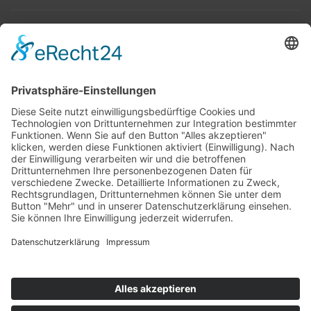
Top 100
Hot 50
Top Neueinsteiger
Highscores
Jahrescharts
Top 100
Hot 50
Top Neueinsteiger
Highscores
Jahrescharts