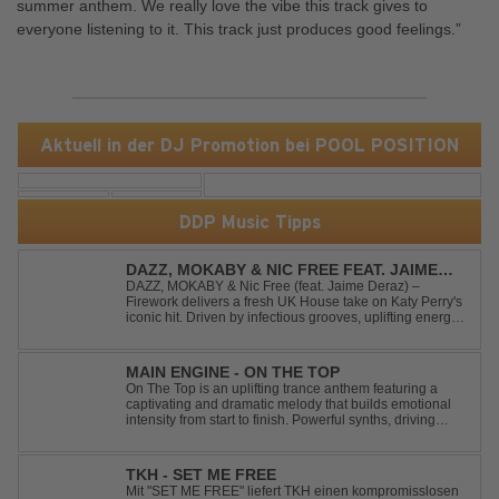
summer anthem. We really love the vibe this track gives to
everyone listening to it. This track just produces good feelings.”
Aktuell in der DJ Promotion bei POOL POSITION
DDP Music Tipps
DAZZ, MOKABY & NIC FREE FEAT. JAIME
DERAZ - FIREWORK
DAZZ, MOKABY & Nic Free (feat. Jaime Deraz) –
Firework delivers a fresh UK House take on Katy Perry's
iconic hit. Driven by infectious grooves, uplifting energy,
and Jaime Deraz's stunning vocals, this reimagined
cover brings a modern club vibe while preserving the
emotional power of the origin...
MAIN ENGINE - ON THE TOP
On The Top is an uplifting trance anthem featuring a
captivating and dramatic melody that builds emotional
intensity from start to finish. Powerful synths, driving
rhythms, and an epic arrangement create an
unforgettable atmosphere, while the soaring lead
melody delivers moments of pure euphori...
TKH - SET ME FREE
Mit "SET ME FREE" liefert TKH einen kompromisslosen