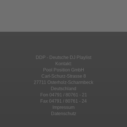
Akzeptieren
einzubetten. Dieser Service kann Daten zu
Ihren Aktivitäten sammeln. Bitte lesen Sie die
Mehr Informationen
powered by
Usercentrics Consent
Details durch und stimmen Sie der Nutzung
Management Platform
&
eRecht24
des Service zu, um diese Inhalte anzuzeigen.
Akzeptieren
Mehr Informationen
powered by
Usercentrics Consent
Management Platform
&
eRecht24
Akzeptieren
DDP - Deutsche DJ Playlist
powered by
Usercentrics Consent
Kontakt:
Management Platform
&
eRecht24
Pool Position GmbH
Carl-Schurz-Strasse 8
27711 Osterholz-Scharmbeck
Deutschland
Fon 04791 / 80761 - 21
Fax 04791 / 80761 - 24
Impressum
Datenschutz