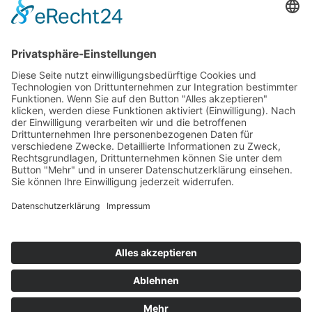
Top 100
Hot 50
Top Neueinsteiger
Highscores
Jahrescharts
Top 100
Hot 50
Top Neueinsteiger
Highscores
Jahrescharts
DJ-Promo buchen