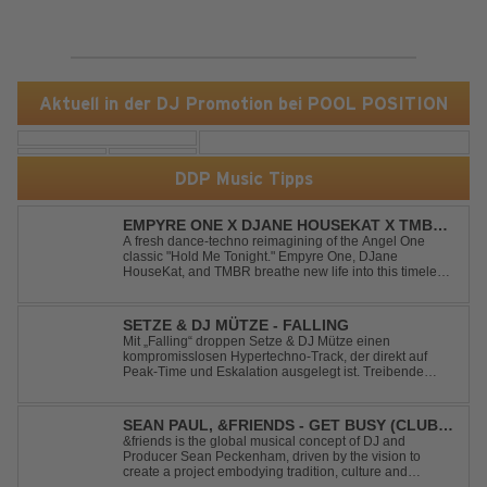
Aktuell in der DJ Promotion bei POOL POSITION
DDP Music Tipps
EMPYRE ONE X DJANE HOUSEKAT X TMBR -
HOLD ME TONIGHT
A fresh dance-techno reimagining of the Angel One
classic "Hold Me Tonight." Empyre One, DJane
HouseKat, and TMBR breathe new life into this timeless
anthem with driving beats, powerful drops, and an
energetic modern production. Blending nostalgia with
contemporary dancefloor energy, this cover...
SETZE & DJ MÜTZE - FALLING
Mit „Falling“ droppen Setze & DJ Mütze einen
kompromisslosen Hypertechno-Track, der direkt auf
Peak-Time und Eskalation ausgelegt ist. Treibende
Kicks, verzerrte Synths und energiegeladene Drops
verschmelzen zu einem Sound, der keine Pausen kennt
– roh, schnell und absolut mitreißend. Zwischen ...
SEAN PAUL, &FRIENDS - GET BUSY (CLUB
MIX)
&friends is the global musical concept of DJ and
Producer Sean Peckenham, driven by the vision to
create a project embodying tradition, culture and