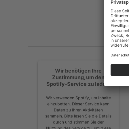
Mehr Informationen
Akzeptieren
powered by
Usercentrics
Consent Management
Platform
&
eRecht24
Wir benötigen Ihre
Zustimmung, um den
Spotify-Service zu laden!
Wir verwenden Spotify, um Inhalte
einzubetten. Dieser Service kann
Daten zu Ihren Aktivitäten
sammeln. Bitte lesen Sie die Details
durch und stimmen Sie der
Nutzung des Service zu, um diese