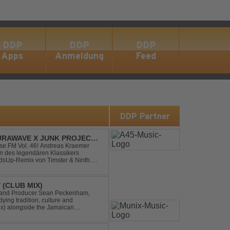
DDP
DDP
DDP
Apps
Anmeldung
Feed
s
DDP Partner
RAWAVE X JUNK PROJECT -
H REMIX)
e.FM Vol. 46! Andreas Kraemer
on des legendären Klassikers
sUp-Remix von Timster & Ninth.
verwandelt den zeitlosen Song mit
 (CLUB MIX)
DJ and Producer Sean Peckenham,
dying tradition, culture and
ix) alongside the Jamaican
aken this early 2000s hit to a who...