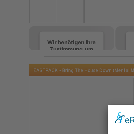
Wir benötigen Ihre
Zustimmung, um
den Spotify-
Service zu laden!
EASTPACK - Bring The House Down (Mental 
Wir verwenden Spotify,
um Inhalte einzubetten.
Dieser Service kann
Daten zu Ihren
Aktivitäten sammeln.
Bitte lesen Sie die Details
durch und stimmen Sie
der Nutzung des Service
zu, um diese Inhalte
anzuzeigen.