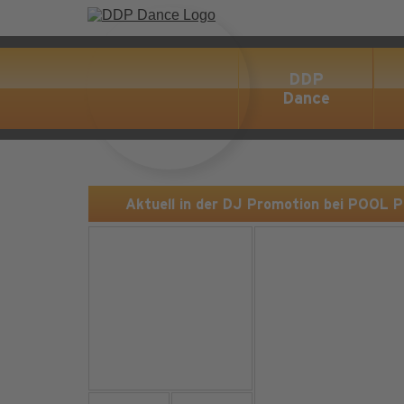
DDP
Dance
Aktuell in der DJ Promotion bei POOL