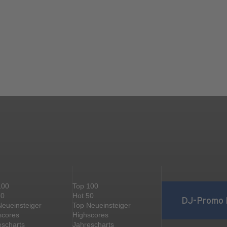
100
Top 100
50
Hot 50
DJ-Promo 
Neueinsteiger
Top Neueinsteiger
scores
Highscores
escharts
Jahrescharts