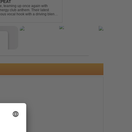
EPEAT
e, teaming up once again with
nergy club anthem. Their latest
ious vocal hook with a driving blend
undtrack for peak-tim...
e
s
e