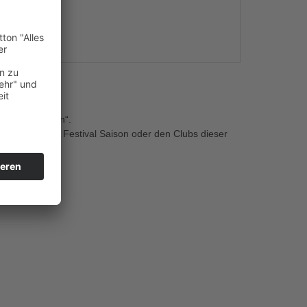
s
The House Down“.
 perfekt für die Festival Saison oder den Clubs dieser