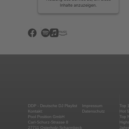
Inhalte anzuzeigen.
Mehr Informationen
Akzeptieren
powered by
Usercentrics Consent
Management Platform
&
eRecht24
DDP - Deutsche DJ Playlist
Impressum
Top 
Kontakt:
Datenschutz
Hot 
Pool Position GmbH
Top 
Carl-Schurz-Strasse 8
High
27711 Osterholz-Scharmbeck
Jahr