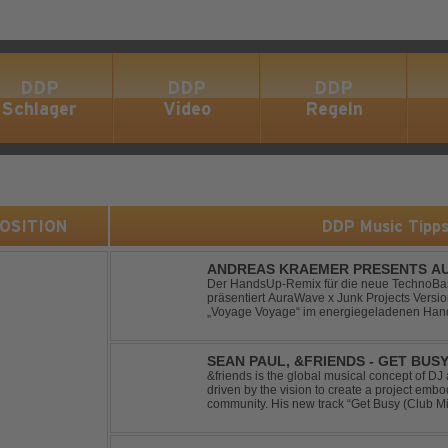
DDP
DDP
DDP
Schlager
Video
Regeln
 POSITION
DDP Music Tipp
ANDREAS KRAEMER PRESENTS AU
VOYAGE VOYAGE (TIMSTER & NINT
Der HandsUp-Remix für die neue TechnoBas
präsentiert AuraWave x Junk Projects Versi
„Voyage Voyage“ im energiegeladenen Hand
Das HandsUp-Duo aus Nordrhein-Westfalen 
druckvoll...
SEAN PAUL, &FRIENDS - GET BUSY
&friends is the global musical concept of 
driven by the vision to create a project embo
community. His new track “Get Busy (Club M
dancehall singer and rapper Sean Paul, has t