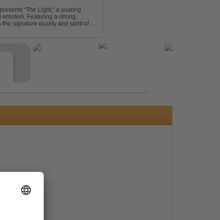
presents “The Light,” a soaring
d emotion. Featuring a strong,
he signature quality and spirit of a
e
s
e