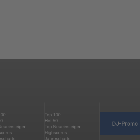
100
Top 100
50
Hot 50
DJ-Promo 
Neueinsteiger
Top Neueinsteiger
scores
Highscores
escharts
Jahrescharts