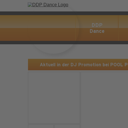
DDP
Dance
Aktuell in der DJ Promotion bei POOL