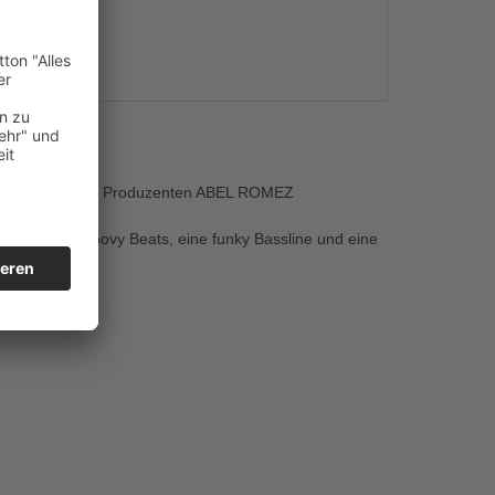
s
eutschen DJ und Produzenten ABEL ROMEZ
ige Vocals, groovy Beats, eine funky Bassline und eine