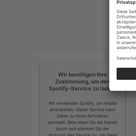
Mehr Informationen
Akzeptieren
powered by
Usercentrics
Consent Management
Platform
&
eRecht24
Wir benötigen Ihre
Zustimmung, um den
Spotify-Service zu laden!
Wir verwenden Spotify, um Inhalte
einzubetten. Dieser Service kann
Daten zu Ihren Aktivitäten
sammeln. Bitte lesen Sie die Details
durch und stimmen Sie der
Nutzung des Service zu, um diese