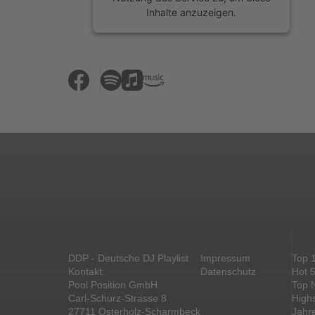
Inhalte anzuzeigen.
Mehr Informationen
Akzeptieren
powered by
Usercentrics Consent
Management Platform
&
eRecht24
DDP - Deutsche DJ Playlist
Impressum
Top 
Kontakt:
Datenschutz
Hot 
Pool Position GmbH
Top 
Carl-Schurz-Strasse 8
High
27711 Osterholz-Scharmbeck
Jahr