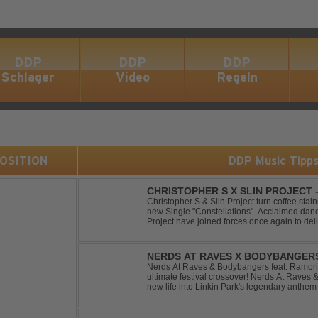
DDP
DDP
DDP
Schlager
Video
Regeln
 POSITION
DDP Music Tipp
CHRISTOPHER S X SLIN PROJECT
Christopher S & Slin Project turn coffee stain
new Single "Constellations". Acclaimed dan
Project have joined forces once again to deli
single, "Constellations." Moving away from st
NERDS AT RAVES X BODYBANGERS
DIVIDE
Nerds At Raves & Bodybangers feat. Ramori 
ultimate festival crossover! Nerds At Raves
new life into Linkin Park's legendary anthe
Bigroom Festival makeover. From emotional 