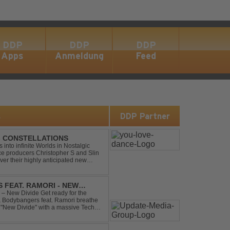
DDP
DDP
DDP
Apps
Anmeldung
Feed
s
DDP Partner
 - CONSTELLATIONS
s into infinite Worlds in Nostalgic
ce producers Christopher S and Slin
ver their highly anticipated new
andard club ...
 FEAT. RAMORI - NEW
– New Divide Get ready for the
 & Bodybangers feat. Ramori breathe
m "New Divide" with a massive Techno
singalong moments t...