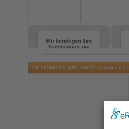
Wir benötigen Ihre
Zustimmung, um
den Spotify-
Service zu laden!
GIL SANDERS & ABEL ROMEZ - Gasoline & Pe
Wir verwenden Spotify,
um Inhalte einzubetten.
Dieser Service kann
Daten zu Ihren
Aktivitäten sammeln.
Bitte lesen Sie die Details
durch und stimmen Sie
der Nutzung des Service
zu, um diese Inhalte
anzuzeigen.