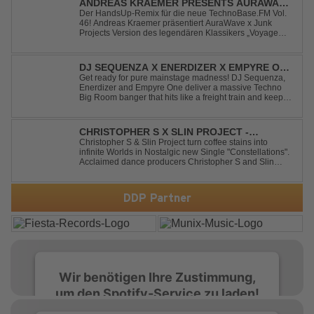
ANDREAS KRAEMER PRESENTS AURAWAVE
X JUNK PROJECT - VOYAGE VOYAGE
Der HandsUp-Remix für die neue TechnoBase.FM Vol.
46! Andreas Kraemer präsentiert AuraWave x Junk
(TIMSTER & NINTH REMIX)
Projects Version des legendären Klassikers „Voyage
Voyage“ im energiegeladenen HandsUp-Remix von
Timster & Ninth. Das HandsUp-Duo aus Nordrhein-
Westfalen verwandelt den zeitlosen Song mit druckvoll...
DJ SEQUENZA X ENERDIZER X EMPYRE ONE
- UNTIL THE MORNING LIGHT
Get ready for pure mainstage madness! DJ Sequenza,
Enerdizer and Empyre One deliver a massive Techno
Big Room banger that hits like a freight train and keeps
the energy at maximum from the first kick to the final
drop. Packed with explosive synths, pounding basslines
and an unstoppable festival...
CHRISTOPHER S X SLIN PROJECT -
CONSTELLATIONS
Christopher S & Slin Project turn coffee stains into
infinite Worlds in Nostalgic new Single "Constellations".
Acclaimed dance producers Christopher S and Slin
Project have joined forces once again to deliver their
highly anticipated new single, "Constellations." Moving
away from standard club ...
DDP Partner
Wir benötigen Ihre Zustimmung,
um den Spotify-Service zu laden!