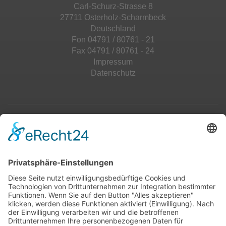
Carl-Schurz-Strasse 8
27711 Osterholz-Scharmbeck
Deutschland
Fon 04791 / 80761 - 21
Fax 04791 / 80761 - 24
Impressum
Datenschutz
Top 100
Hot 50
Top Neueinsteiger
Highscores
Jahrescharts
Top 100