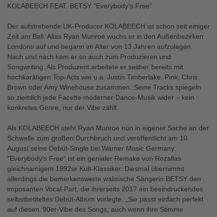
KOLABEECH FEAT. BETSY "Everybody's Free"
Der aufstrebende UK-Producer KOLABEECH ist schon seit einiger
Zeit am Ball. Alias Ryan Munroe wuchs er in den Außenbezirken
Londons auf und begann im Alter von 13 Jahren aufzulegen.
Nach und nach kam er so auch zum Produzieren und
Songwriting. Als Produzent arbeitete er seither bereits mit
hochkarätigen Top-Acts wie u.a. Justin Timberlake, Pink, Chris
Brown oder Amy Winehouse zusammen. Seine Tracks spiegeln
so ziemlich jede Facette moderner Dance-Musik wider – kein
konkretes Genre, nur der Vibe zählt.
Als KOLABEECH steht Ryan Munroe nun in eigener Sache an der
Schwelle zum großen Durchbruch und veröffentlicht am 10.
August seine Debüt-Single bei Warner Music Germany.
"Everybody’s Free“ ist ein genialer Remake von Rozallas
gleichnamigem 1992er Kult-Klassiker. Diesmal übernimmt
allerdings die bemerkenswerte walisische Sängerin BETSY den
imposanten Vocal-Part, die ihrerseits 2017 ein beeindruckendes
selbstbetiteltes Debüt-Album vorlegte. „Sie passt einfach perfekt
auf diesen ‘90er-Vibe des Songs, auch wenn ihre Stimme