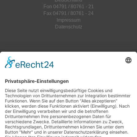
Fon 04791 / 80761 - 21
Fax 04791 / 80761 - 24
Impressum
Datenschutz
Top 100
Hot 50
Top Neueinsteiger
Highscores
Jahrescharts
Top 100
Hot 50
Top Neueinsteiger
Highscores