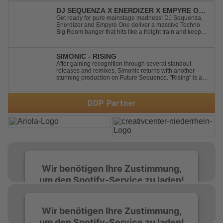
alongside the Jamaican dancehall singer and rapper
Sean Paul, has taken this early 2000s hit to a who...
DJ SEQUENZA X ENERDIZER X EMPYRE ONE
- UNTIL THE MORNING LIGHT
Get ready for pure mainstage madness! DJ Sequenza,
Enerdizer and Empyre One deliver a massive Techno
Big Room banger that hits like a freight train and keeps
the energy at maximum from the first kick to the final
drop. Packed with explosive synths, pounding basslines
and an unstoppable festival...
SIMONIC - RISING
After gaining recognition through several standout
releases and remixes, Simonic returns with another
stunning production on Future Sequence. "Rising" is a
powerful Uplifting Emotional Vocal Trance anthem,
combining breathtaking vocals, uplifting energy, and
goosebump-inducing melodies. A must-...
DDP Partner
Wir benötigen Ihre Zustimmung,
um den Spotify-Service zu laden!
Wir verwenden Spotify, um Inhalte
Wir benötigen Ihre Zustimmung,
einzubetten. Dieser Service kann Daten zu
um den Spotify-Service zu laden!