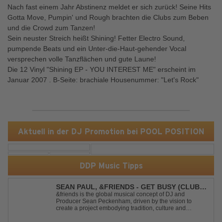
Nach fast einem Jahr Abstinenz meldet er sich zurück! Seine Hits
Gotta Move, Pumpin' und Rough brachten die Clubs zum Beben
und die Crowd zum Tanzen!
Sein neuster Streich heißt Shining! Fetter Electro Sound,
pumpende Beats und ein Unter-die-Haut-gehender Vocal
versprechen volle Tanzflächen und gute Laune!
Die 12 Vinyl "Shining EP - YOU INTEREST ME" erscheint im
Januar 2007 . B-Seite: brachiale Housenummer: "Let's Rock"
Aktuell in der DJ Promotion bei POOL POSITION
DDP Music Tipps
SEAN PAUL, &FRIENDS - GET BUSY (CLUB
MIX)
&friends is the global musical concept of DJ and
Producer Sean Peckenham, driven by the vision to
create a project embodying tradition, culture and
community. His new track “Get Busy (Club Mix)