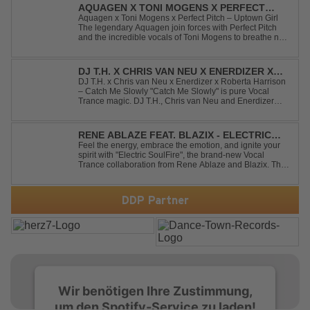
AQUAGEN X TONI MOGENS X PERFECT
PITCH - UPTOWN GIRL
Aquagen x Toni Mogens x Perfect Pitch – Uptown Girl
The legendary Aquagen join forces with Perfect Pitch
and the incredible vocals of Toni Mogens to breathe new
life into Billy Joel's timeless classic "Uptown Girl."
Combining a bouncy bassline and a fresh, feel-good
production, this modern da...
DJ T.H. X CHRIS VAN NEU X ENERDIZER X
ROBERTA HARRISON - CATCH ME SLOWLY
DJ T.H. x Chris van Neu x Enerdizer x Roberta Harrison
– Catch Me Slowly "Catch Me Slowly" is pure Vocal
Trance magic. DJ T.H., Chris van Neu and Enerdizer
create an uplifting journey filled with emotional
melodies, euphoric energy and that unmistakable
Balearic Ibiza trance vibe. At the hear...
RENE ABLAZE FEAT. BLAZIX - ELECTRIC
SOULFIRE
Feel the energy, embrace the emotion, and ignite your
spirit with "Electric SoulFire", the brand-new Vocal
Trance collaboration from Rene Ablaze and Blazix. This
release delivers two unique journeys through the world
of uplifting melodies and powerful vocals. Classic
Uplifting Vocal Trance me...
DDP Partner
Wir benötigen Ihre Zustimmung,
um den Spotify-Service zu laden!