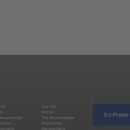
100
Top 100
50
Hot 50
DJ-Promo 
Neueinsteiger
Top Neueinsteiger
scores
Highscores
escharts
Jahrescharts