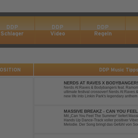
DDP
DDP
DDP
Schlager
Video
Regeln
 POSITION
DDP Music Tipp
NERDS AT RAVES X BODYBANGERS
DIVIDE
Nerds At Raves & Bodybangers feat. Ramori 
ultimate festival crossover! Nerds At Raves
new life into Linkin Park's legendary anthe
Bigroom Festival makeover. From emotional 
MASSIVE BREAKZ - CAN YOU FEE
Mit „Can You Feel The Summer“ liefert Mas
Hands Up Dance-Track voller positiver Vibe
Melodie. Der Song bringt das Gefühl von So
Nächten direkt auf die Tanzfläche – perfekt fü