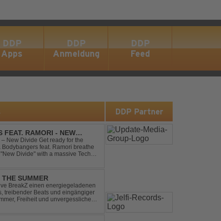
DDP
DDP
DDP
Apps
Anmeldung
Feed
s
DDP Partner
 FEAT. RAMORI - NEW
– New Divide Get ready for the
 & Bodybangers feat. Ramori breathe
m "New Divide" with a massive Techno
singalong moments t...
L THE SUMMER
sive BreakZ einen energiegeladenen
s, treibender Beats und eingängiger
mmer, Freiheit und unvergesslichen
r Clubs, Festivals...