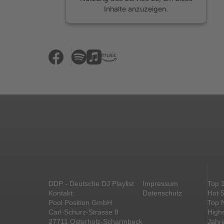
Inhalte anzuzeigen.
Mehr Informationen
Akzeptieren
powered by
Usercentrics Consent
Management Platform
&
eRecht24
DDP - Deutsche DJ Playlist
Impressum
Top 
Kontakt:
Datenschutz
Hot 
Pool Position GmbH
Top 
Carl-Schurz-Strasse 8
High
27711 Osterholz-Scharmbeck
Jahr