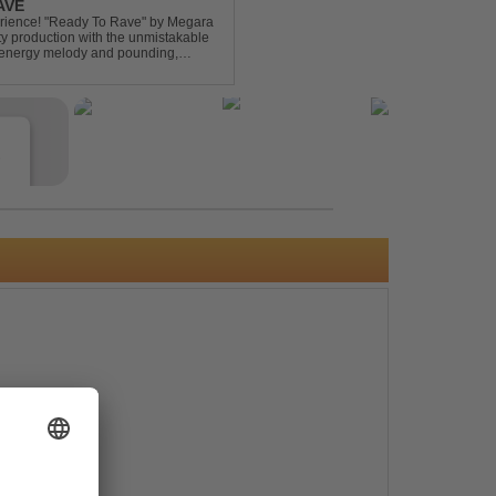
AVE
xperience! "Ready To Rave" by Megara
ty production with the unmistakable
igh-energy melody and pounding,
 nostalgia wh...
e
s
e