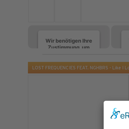
Wir benötigen Ihre
Zustimmung, um
den Spotify-
Service zu laden!
LOST FREQUENCIES FEAT. NGHBRS - Like I L
Wir verwenden Spotify,
um Inhalte einzubetten.
Dieser Service kann
Daten zu Ihren
Aktivitäten sammeln.
Bitte lesen Sie die Details
durch und stimmen Sie
der Nutzung des Service
zu, um diese Inhalte
anzuzeigen.