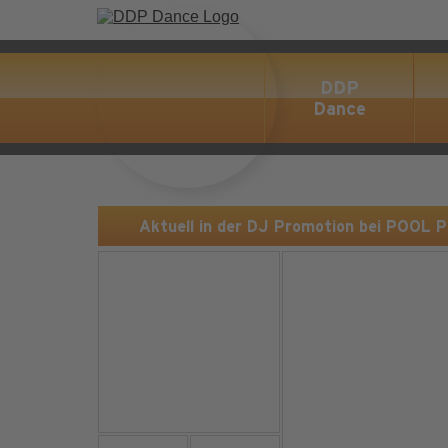
DDP
Dance
Aktuell in der DJ Promotion bei POOL