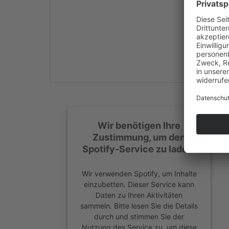
Mehr Informationen
Akzeptieren
powered by
Usercentrics
Consent Management
Platform
&
eRecht24
Wir benötigen Ihre
Zustimmung, um den
Spotify-Service zu laden!
Wir verwenden Spotify, um Inhalte
einzubetten. Dieser Service kann
Daten zu Ihren Aktivitäten
sammeln. Bitte lesen Sie die Details
durch und stimmen Sie der
Nutzung des Service zu, um diese