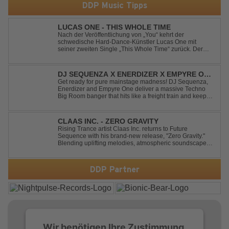
DDP Music Tipps
LUCAS ONE - THIS WHOLE TIME
Nach der Veröffentlichung von „You“ kehrt der
schwedische Hard-Dance-Künstler Lucas One mit
seiner zweiten Single „This Whole Time“ zurück. Der
Track verbindet emotionale Texte mit der kraftvollen
Energie des Hard Dance und erzählt eine Geschichte
von Reue, Liebeskummer und der Erkenntnis des w...
DJ SEQUENZA X ENERDIZER X EMPYRE ONE
- UNTIL THE MORNING LIGHT
Get ready for pure mainstage madness! DJ Sequenza,
Enerdizer and Empyre One deliver a massive Techno
Big Room banger that hits like a freight train and keeps
the energy at maximum from the first kick to the final
drop. Packed with explosive synths, pounding basslines
and an unstoppable festival...
CLAAS INC. - ZERO GRAVITY
Rising Trance artist Claas Inc. returns to Future
Sequence with his brand-new release, "Zero Gravity."
Blending uplifting melodies, atmospheric soundscapes,
and powerful energy, this track takes listeners on an
unforgettable journey through the finest Uplifting Trance.
Featuring epic breakdowns...
DDP Partner
Wir benötigen Ihre Zustimmung,