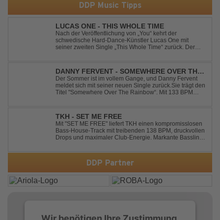
DDP Music Tipps
LUCAS ONE - THIS WHOLE TIME
Nach der Veröffentlichung von „You“ kehrt der
schwedische Hard-Dance-Künstler Lucas One mit
seiner zweiten Single „This Whole Time“ zurück. Der
Track verbindet emotionale Texte mit der kraftvollen
Energie des Hard Dance und erzählt eine Geschichte
von Reue, Liebeskummer und der Erkenntnis des w...
DANNY FERVENT - SOMEWHERE OVER THE
RAINBOW
Der Sommer ist im vollem Gange, und Danny Fervent
meldet sich mit seiner neuen Single zurück.Sie trägt den
Titel "Somewhere Over The Rainbow“. Mit 133 BPM
entfaltet sich ein melodischer Trance Sound, der durch
seine atmosphärische Dichte und mitreißende Dynamik
überzeugt. Kraftvolle, zugleich g...
TKH - SET ME FREE
Mit "SET ME FREE" liefert TKH einen kompromisslosen
Bass-House-Track mit treibenden 138 BPM, druckvollen
Drops und maximaler Club-Energie. Markante Basslines
treffen auf hypnotische Vocals und einen Build-up, der
die Spannung konsequent bis zu den Drops nach oben
schraubt. Der Track hat die no...
DDP Partner
Wir benötigen Ihre Zustimmung,