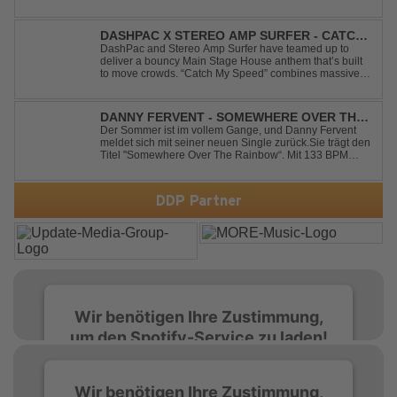
präsentieren mit Everytime We Touch ihre neueste
Zusammenarbeit. Für ihre aktuelle Single haben sie sich
einen echten Klassiker vorgenommen: den
DASHPAC X STEREO AMP SURFER - CATCH
unvergessenen Song von Ma...
MY SPEED
DashPac and Stereo Amp Surfer have teamed up to
deliver a bouncy Main Stage House anthem that’s built
to move crowds. “Catch My Speed” combines massive
lead sounds, pumping basslines, and infectious energy
into one festival-ready package. Packed with peak-time
vibes and unstoppable momentum, th...
DANNY FERVENT - SOMEWHERE OVER THE
RAINBOW
Der Sommer ist im vollem Gange, und Danny Fervent
meldet sich mit seiner neuen Single zurück.Sie trägt den
Titel "Somewhere Over The Rainbow“. Mit 133 BPM
entfaltet sich ein melodischer Trance Sound, der durch
seine atmosphärische Dichte und mitreißende Dynamik
überzeugt. Kraftvolle, zugleich g...
DDP Partner
Wir benötigen Ihre Zustimmung,
um den Spotify-Service zu laden!
Wir verwenden Spotify, um Inhalte
Wir benötigen Ihre Zustimmung,