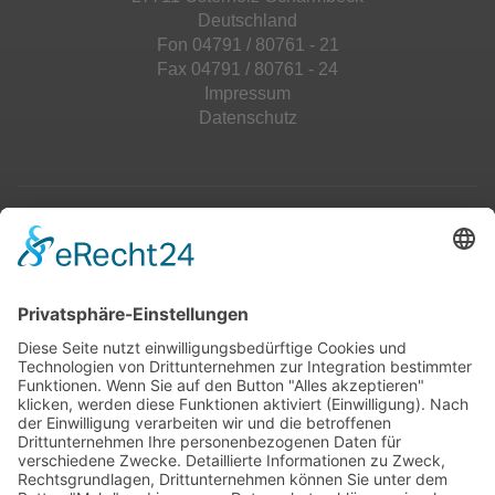
Deutschland
Fon 04791 / 80761 - 21
Fax 04791 / 80761 - 24
Impressum
Datenschutz
Top 100
Hot 50
Top Neueinsteiger
Highscores
Jahrescharts
Top 100
Hot 50
Top Neueinsteiger