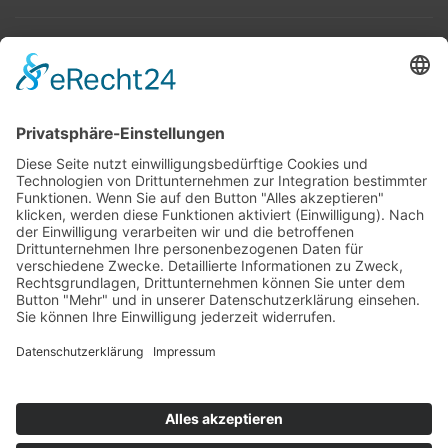
Top 100
Hot 50
Top Neueinsteiger
Highscores
Jahrescharts
Top 100
Hot 50
Top Neueinsteiger
Highscores
Jahrescharts