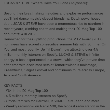
LUCAS & STEVE "Where Have You Gone (Anywhere)"
Beyond their breathtaking melodies and explosive performances,
you’ll find dance music’s closest friendship. Dutch powerhouse
duo LUCAS & STEVE have seen a momentous rise to stardom in
recent years, climbing charts and making their DJ Mag Top 100
debut at #64 in 2017.
Renowned for their uplifting productions, the MTV Award (2017)
nominees have scored consecutive summer hits with ‘Summer On
You’ and most recently ‘Up Till Dawn’, now attracting over 4.5
million monthly listeners on Spotify. LUCAS & STEVE’s infinite
energy is best experienced in a crowd, which they’ve proven time
after time with acclaimed sets at Tomorrowland’s mainstage,
Creamfields, Sziget Festival and continuous tours across Europe,
Asia and South America.
KEY FACTS
- #64 in the DJ Mag Top 100
- 4.5 million+ monthly listeners on Spotify
- Official remixes for Hardwell, KSHMR, Felix Jaehn and more
- Weekly radioshow on Radio 538, the biggest radio station in the