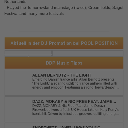
Netherlands
- Played the Tomorrowland mainstage (twice), Creamfields, Sziget
Festival and many more festivals
Aktuell in der DJ Promotion bei POOL POSITION
DDP Music Tipps
ALLAN BERNDTZ - THE LIGHT
Emerging Danish trance artist Allan Berndtz presents
“The Light,” a soaring uplifting trance anthem filled with
energy and emotion. Featuring a strong, forward-moving
melody, the track showcases the signature quality and
spirit of a Future Sequence release.
DAZZ, MOKABY & NIC FREE FEAT. JAIME
DERAZ - FIREWORK
DAZZ, MOKABY & Nic Free (feat. Jaime Deraz) –
Firework delivers a fresh UK House take on Katy Perry's
iconic hit. Driven by infectious grooves, uplifting energy,
and Jaime Deraz's stunning vocals, this reimagined
cover brings a modern club vibe while preserving the
emotional power of the origin...
SHORTHEZZ - WHEN I WAS YOUNG