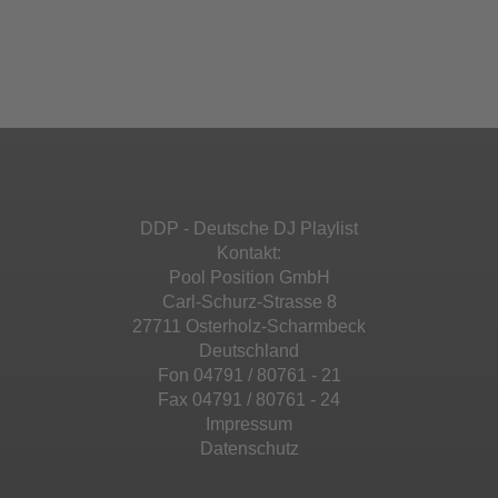
Akzeptieren
einzubetten. Dieser Service kann Daten zu
Ihren Aktivitäten sammeln. Bitte lesen Sie die
Mehr Informationen
powered by
Usercentrics Consent
Details durch und stimmen Sie der Nutzung
Management Platform
&
eRecht24
des Service zu, um diese Inhalte anzuzeigen.
Akzeptieren
Mehr Informationen
powered by
Usercentrics Consent
Management Platform
&
eRecht24
Akzeptieren
DDP - Deutsche DJ Playlist
powered by
Usercentrics Consent
Kontakt:
Management Platform
&
eRecht24
Pool Position GmbH
Carl-Schurz-Strasse 8
27711 Osterholz-Scharmbeck
Deutschland
Fon 04791 / 80761 - 21
Fax 04791 / 80761 - 24
Impressum
Datenschutz