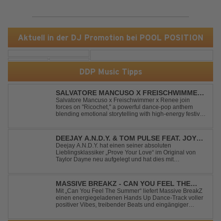
Aktuell in der DJ Promotion bei POOL POSITION
DDP Music Tipps
SALVATORE MANCUSO X FREISCHWIMMER
X RENEE - RICOCHET
Salvatore Mancuso x Freischwimmer x Renee join
forces on "Ricochet," a powerful dance-pop anthem
blending emotional storytelling with high-energy festival
production. Inspired by Bruce Springsteen's For You, the
track transforms a timeless theme into a fresh, modern
dance experience. Crafted by...
DEEJAY A.N.D.Y. & TOM PULSE FEAT. JOY
ANDERSEN - PROVE YOUR LOVE
Deejay A.N.D.Y. hat einen seiner absoluten
Lieblingsklassiker „Prove Your Love“ im Original von
Taylor Dayne neu aufgelegt und hat dies mit
namenhafter Unterstützung von Tom Pulse und
Sängerin Joy Andersen getan. Der frische Sound für
einen weltweit bekannten Hit animiert direkt wieder zum
MASSIVE BREAKZ - CAN YOU FEEL THE
tanz...
SUMMER
Mit „Can You Feel The Summer“ liefert Massive BreakZ
einen energiegeladenen Hands Up Dance-Track voller
positiver Vibes, treibender Beats und eingängiger
Melodie. Der Song bringt das Gefühl von Sommer,
Freiheit und unvergesslichen Nächten direkt auf die