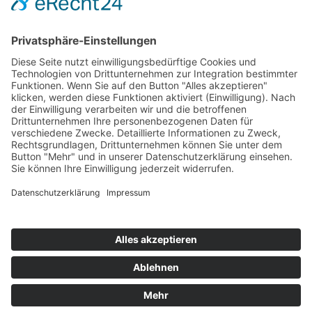
Hot 50
Top Neueinsteiger
Highscores
Jahrescharts
Top 100
Hot 50
Top Neueinsteiger
Highscores
Jahrescharts
DJ-Promo buchen