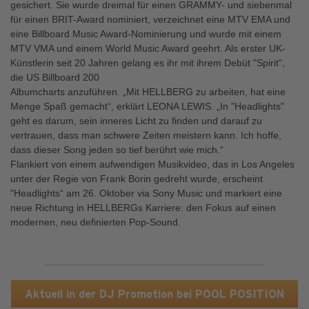
gesichert. Sie wurde dreimal für einen GRAMMY- und siebenmal
für einen BRIT-Award nominiert, verzeichnet eine MTV EMA und
eine Billboard Music Award-Nominierung und wurde mit einem
MTV VMA und einem World Music Award geehrt. Als erster UK-
Künstlerin seit 20 Jahren gelang es ihr mit ihrem Debüt "Spirit“,
die US Billboard 200
Albumcharts anzuführen. „Mit HELLBERG zu arbeiten, hat eine
Menge Spaß gemacht“, erklärt LEONA LEWIS. „In "Headlights"
geht es darum, sein inneres Licht zu finden und darauf zu
vertrauen, dass man schwere Zeiten meistern kann. Ich hoffe,
dass dieser Song jeden so tief berührt wie mich.“
Flankiert von einem aufwendigen Musikvideo, das in Los Angeles
unter der Regie von Frank Borin gedreht wurde, erscheint
"Headlights“ am 26. Oktober via Sony Music und markiert eine
neue Richtung in HELLBERGs Karriere: den Fokus auf einen
modernen, neu definierten Pop-Sound.
Aktuell in der DJ Promotion bei POOL POSITION