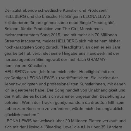
Der aufstrebende schwedische Künstler und Produzent
HELLBERG und die britische Hit-Sängerin LEONA LEWIS
kollaborieren für ihre gemeinsame neue Single "Headlights“.
Bekannt für die Produktion von The Girl, Monstercats
meistgestreamtem Song 2015, und mit mehr als 70 Millionen
Streams insgesamt, meldet HELLBERG sich mit seinem bisher
hochkarätigsten Song zurück. "Headlights“, an dem er ein Jahr
gearbeitet hat, verbindet seine Hingabe ans Handwerk mit der
herausragenden Stimmgewalt der mehrfach GRAMMY-
nominierten Künstlerin.
HELLBERG dazu: „Ich freue mich sehr, "Headlights" mit der
großartigen LEONA LEWIS zu veröffentlichen. Sie ist eine der
liebenswürdigsten und professionellsten Künstlerinnen, mit denen
ich je gearbeitet habe. Der Song handelt von Unabhängigkeit und
der Kraft, die es kostet, sich aus einer ungesunden Beziehung zu
befreien. Wenn der Track irgendjemandem da draußen hilft, sein
Leben zum Besseren zu verändern, würde mich das unglaublich
glücklich machen.“
LEONA LEWIS hat weltweit über 20 Millionen Platten verkauft und
sich mit der Hitsingle "Bleeding Love“ die #1 in über 35 Ländern