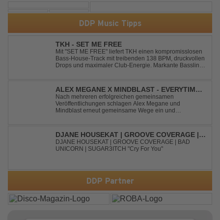
DDP Music Tipps
TKH - SET ME FREE
Mit "SET ME FREE" liefert TKH einen kompromisslosen
Bass-House-Track mit treibenden 138 BPM, druckvollen
Drops und maximaler Club-Energie. Markante Basslines
treffen auf hypnotische Vocals und einen Build-up, der
die Spannung konsequent bis zu den Drops nach oben
schraubt. Der Track hat die no...
ALEX MEGANE X MINDBLAST - EVERYTIME
WE TOUCH
Nach mehreren erfolgreichen gemeinsamen
Veröffentlichungen schlagen Alex Megane und
Mindblast erneut gemeinsame Wege ein und
präsentieren mit Everytime We Touch ihre neueste
Zusammenarbeit. Für ihre aktuelle Single haben sie sich
einen echten Klassiker vorgenommen: den
DJANE HOUSEKAT | GROOVE COVERAGE |
unvergessenen Song von Ma...
BAD UNICORN | SUGAR3ITCH - CRY FOR
DJANE HOUSEKAT | GROOVE COVERAGE | BAD
UNICORN | SUGAR3ITCH "Cry For You"
YOU
DDP Partner