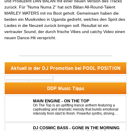
und Produzent DAN BALAN mit einer neuen Version des Tracks
zurück. Für "Numa Numa 2“ hat sich Bălan All-Round-Talent
MARLEY WATERS mit ins Boot geholt. Gemeinsam haben die
beiden ein Musikvideo in Uganda gedreht, welches den Spirit des
Liedes in die Neuzeit zurück bringen soll. Resultat ist ein
vertrauter Sound, der durch frische Vibes und catchy Video einen
neuen Dance-Hit verspricht.
Aktuell in der DJ Promotion bei POOL POSITION
DDP Music Tipps
MAIN ENGINE - ON THE TOP
On The Top is an uplifting trance anthem featuring a
captivating and dramatic melody that builds emotional
intensity from start to finish. Powerful synths, driving
rhythms, and an epic arrangement create an
unforgettable atmosphere, while the soaring lead
melody delivers moments of pure euphori...
DJ COSMIC BASS - GONE IN THE MORNING