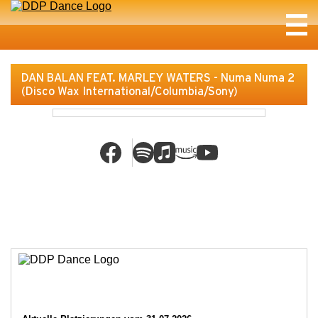
DAN BALAN FEAT. MARLEY WATERS - Numa Numa 2
(Disco Wax International/Columbia/Sony)