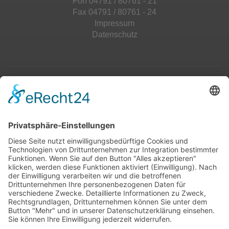
Fon 04791 / 80761 - 21
Fax 04791 / 80761 - 24
Impressum
Datenschutz
Top 100
Hot 50
Top Neueinsteiger
Highscores
Jahrescharts
Top 100
Hot 50
Top Neueinsteiger
Highscores