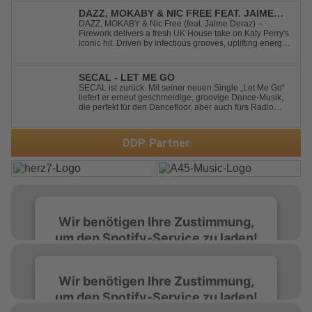
schraubt. Der Track hat die no...
DAZZ, MOKABY & NIC FREE FEAT. JAIME
DERAZ - FIREWORK
DAZZ, MOKABY & Nic Free (feat. Jaime Deraz) –
Firework delivers a fresh UK House take on Katy Perry's
iconic hit. Driven by infectious grooves, uplifting energy,
and Jaime Deraz's stunning vocals, this reimagined
cover brings a modern club vibe while preserving the
emotional power of the origin...
SECAL - LET ME GO
SECAL ist zurück. Mit seiner neuen Single „Let Me Go“
liefert er erneut geschmeidige, groovige Dance-Musik,
die perfekt für den Dancefloor, aber auch fürs Radio
oder die persönliche Dance-Playlist im Alltag geeignet
ist. Deep House trifft auf Dance-Pop – man darf
gespannt sein, was als Nächstes...
DDP Partner
Wir benötigen Ihre Zustimmung,
um den Spotify-Service zu laden!
Wir verwenden Spotify, um Inhalte
Wir benötigen Ihre Zustimmung,
einzubetten. Dieser Service kann Daten zu
um den Spotify-Service zu laden!
Ihren Aktivitäten sammeln. Bitte lesen Sie die