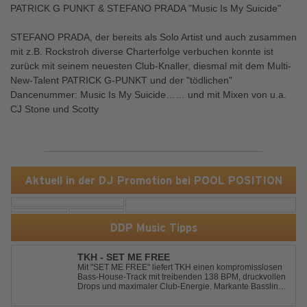
PATRICK G PUNKT & STEFANO PRADA "Music Is My Suicide"
STEFANO PRADA, der bereits als Solo Artist und auch zusammen
mit z.B. Rockstroh diverse Charterfolge verbuchen konnte ist
zurück mit seinem neuesten Club-Knaller, diesmal mit dem Multi-
New-Talent PATRICK G-PUNKT und der "tödlichen"
Dancenummer: Music Is My Suicide…… und mit Mixen von u.a.
CJ Stone und Scotty
Aktuell in der DJ Promotion bei POOL POSITION
DDP Music Tipps
TKH - SET ME FREE
Mit "SET ME FREE" liefert TKH einen kompromisslosen
Bass-House-Track mit treibenden 138 BPM, druckvollen
Drops und maximaler Club-Energie. Markante Basslines
treffen auf hypnotische Vocals und einen Build-up, der
die Spannung konsequent bis zu den Drops nach oben